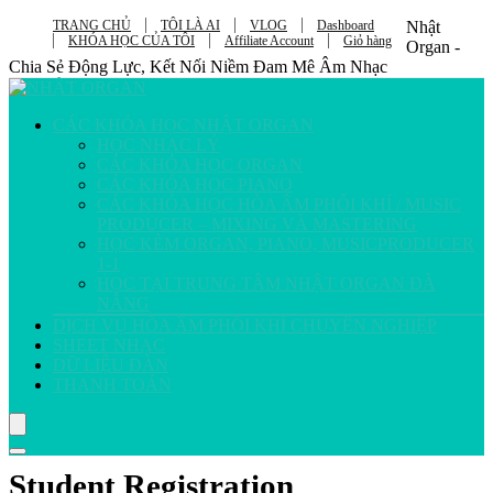
TRANG CHỦ
TÔI LÀ AI
VLOG
Dashboard
Nhật
KHÓA HỌC CỦA TÔI
Affiliate Account
Giỏ hàng
Organ -
Chia Sẻ Động Lực, Kết Nối Niềm Đam Mê Âm Nhạc
CÁC KHÓA HỌC NHẬT ORGAN
HỌC NHẠC LÝ
CÁC KHÓA HỌC ORGAN
CÁC KHÓA HỌC PIANO
CÁC KHÓA HỌC HÒA ÂM PHỐI KHÍ / MUSIC
PRODUCER – MIXING VÀ MASTERING
HỌC KÈM ORGAN, PIANO, MUSICPRODUCER
1-1
HỌC TẠI TRUNG TÂM NHẬT ORGAN ĐÀ
NẴNG
DỊCH VỤ HÒA ÂM PHỐI KHÍ CHUYÊN NGHIỆP
SHEET NHẠC
DỮ LIỆU ĐÀN
THANH TOÁN
Student Registration