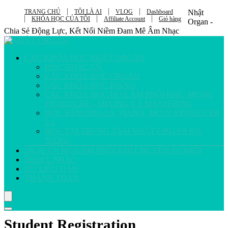
TRANG CHỦ
TÔI LÀ AI
VLOG
Dashboard
Nhật
KHÓA HỌC CỦA TÔI
Affiliate Account
Giỏ hàng
Organ -
Chia Sẻ Động Lực, Kết Nối Niềm Đam Mê Âm Nhạc
CÁC KHÓA HỌC NHẬT ORGAN
HỌC NHẠC LÝ
CÁC KHÓA HỌC ORGAN
CÁC KHÓA HỌC PIANO
CÁC KHÓA HỌC HÒA ÂM PHỐI KHÍ / MUSIC
PRODUCER – MIXING VÀ MASTERING
HỌC KÈM ORGAN, PIANO, MUSICPRODUCER
1-1
HỌC TẠI TRUNG TÂM NHẬT ORGAN ĐÀ
NẴNG
DỊCH VỤ HÒA ÂM PHỐI KHÍ CHUYÊN NGHIỆP
SHEET NHẠC
DỮ LIỆU ĐÀN
THANH TOÁN
Student Registration