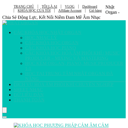
TRANG CHỦ
TÔI LÀ AI
VLOG
Dashboard
Nhật
KHÓA HỌC CỦA TÔI
Affiliate Account
Giỏ hàng
Organ -
Chia Sẻ Động Lực, Kết Nối Niềm Đam Mê Âm Nhạc
CÁC KHÓA HỌC NHẬT ORGAN
HỌC NHẠC LÝ
CÁC KHÓA HỌC ORGAN
CÁC KHÓA HỌC PIANO
CÁC KHÓA HỌC HÒA ÂM PHỐI KHÍ / MUSIC
PRODUCER – MIXING VÀ MASTERING
HỌC KÈM ORGAN, PIANO, MUSICPRODUCER
1-1
HỌC TẠI TRUNG TÂM NHẬT ORGAN ĐÀ
NẴNG
DỊCH VỤ HÒA ÂM PHỐI KHÍ CHUYÊN NGHIỆP
SHEET NHẠC
DỮ LIỆU ĐÀN
THANH TOÁN