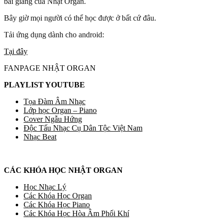
bài giảng của Nhật Organ.
Bây giờ mọi người có thể học được ở bất cứ đâu.
Tải ứng dụng dành cho android:
Tại đây
FANPAGE NHẬT ORGAN
PLAYLIST YOUTUBE
Tọa Đàm Âm Nhạc
Lớp học Organ – Piano
Cover Ngẫu Hứng
Độc Tấu Nhạc Cụ Dân Tộc Việt Nam
Nhạc Beat
CÁC KHÓA HỌC NHẬT ORGAN
Học Nhạc Lý
Các Khóa Học Organ
Các Khóa Học Piano
Các Khóa Học Hòa Âm Phối Khí