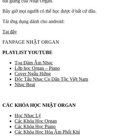
bài giảng của Nhật Organ.
Bây giờ mọi người có thể học được ở bất cứ đâu.
Tải ứng dụng dành cho android:
Tại đây
FANPAGE NHẬT ORGAN
PLAYLIST YOUTUBE
Tọa Đàm Âm Nhạc
Lớp học Organ – Piano
Cover Ngẫu Hứng
Độc Tấu Nhạc Cụ Dân Tộc Việt Nam
Nhạc Beat
CÁC KHÓA HỌC NHẬT ORGAN
Học Nhạc Lý
Các Khóa Học Organ
Các Khóa Học Piano
Các Khóa Học Hòa Âm Phối Khí