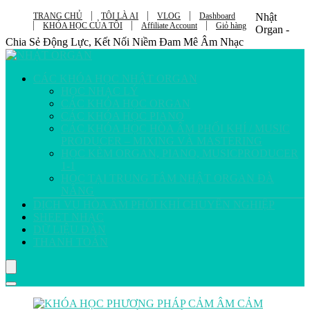
TRANG CHỦ
TÔI LÀ AI
VLOG
Dashboard
Nhật
KHÓA HỌC CỦA TÔI
Affiliate Account
Giỏ hàng
Organ -
Chia Sẻ Động Lực, Kết Nối Niềm Đam Mê Âm Nhạc
CÁC KHÓA HỌC NHẬT ORGAN
HỌC NHẠC LÝ
CÁC KHÓA HỌC ORGAN
CÁC KHÓA HỌC PIANO
CÁC KHÓA HỌC HÒA ÂM PHỐI KHÍ / MUSIC
PRODUCER – MIXING VÀ MASTERING
HỌC KÈM ORGAN, PIANO, MUSICPRODUCER
1-1
HỌC TẠI TRUNG TÂM NHẬT ORGAN ĐÀ
NẴNG
DỊCH VỤ HÒA ÂM PHỐI KHÍ CHUYÊN NGHIỆP
SHEET NHẠC
DỮ LIỆU ĐÀN
THANH TOÁN