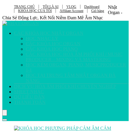
TRANG CHỦ
TÔI LÀ AI
VLOG
Dashboard
Nhật
KHÓA HỌC CỦA TÔI
Affiliate Account
Giỏ hàng
Organ -
Chia Sẻ Động Lực, Kết Nối Niềm Đam Mê Âm Nhạc
CÁC KHÓA HỌC NHẬT ORGAN
HỌC NHẠC LÝ
CÁC KHÓA HỌC ORGAN
CÁC KHÓA HỌC PIANO
CÁC KHÓA HỌC HÒA ÂM PHỐI KHÍ / MUSIC
PRODUCER – MIXING VÀ MASTERING
HỌC KÈM ORGAN, PIANO, MUSICPRODUCER
1-1
HỌC TẠI TRUNG TÂM NHẬT ORGAN ĐÀ
NẴNG
DỊCH VỤ HÒA ÂM PHỐI KHÍ CHUYÊN NGHIỆP
SHEET NHẠC
DỮ LIỆU ĐÀN
THANH TOÁN