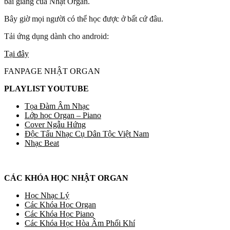
bài giảng của Nhật Organ.
Bây giờ mọi người có thể học được ở bất cứ đâu.
Tải ứng dụng dành cho android:
Tại đây
FANPAGE NHẬT ORGAN
PLAYLIST YOUTUBE
Tọa Đàm Âm Nhạc
Lớp học Organ – Piano
Cover Ngẫu Hứng
Độc Tấu Nhạc Cụ Dân Tộc Việt Nam
Nhạc Beat
CÁC KHÓA HỌC NHẬT ORGAN
Học Nhạc Lý
Các Khóa Học Organ
Các Khóa Học Piano
Các Khóa Học Hòa Âm Phối Khí