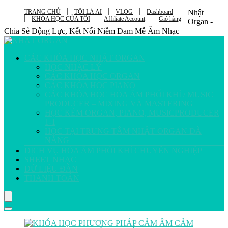
TRANG CHỦ
TÔI LÀ AI
VLOG
Dashboard
Nhật
KHÓA HỌC CỦA TÔI
Affiliate Account
Giỏ hàng
Organ -
Chia Sẻ Động Lực, Kết Nối Niềm Đam Mê Âm Nhạc
CÁC KHÓA HỌC NHẬT ORGAN
HỌC NHẠC LÝ
CÁC KHÓA HỌC ORGAN
CÁC KHÓA HỌC PIANO
CÁC KHÓA HỌC HÒA ÂM PHỐI KHÍ / MUSIC
PRODUCER – MIXING VÀ MASTERING
HỌC KÈM ORGAN, PIANO, MUSICPRODUCER
1-1
HỌC TẠI TRUNG TÂM NHẬT ORGAN ĐÀ
NẴNG
DỊCH VỤ HÒA ÂM PHỐI KHÍ CHUYÊN NGHIỆP
SHEET NHẠC
DỮ LIỆU ĐÀN
THANH TOÁN