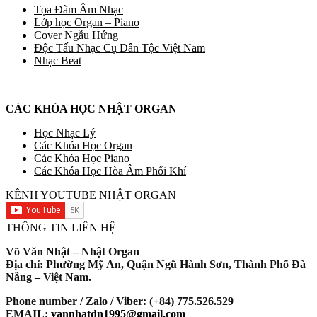
Tọa Đàm Âm Nhạc
Lớp học Organ – Piano
Cover Ngẫu Hứng
Độc Tấu Nhạc Cụ Dân Tộc Việt Nam
Nhạc Beat
CÁC KHÓA HỌC NHẬT ORGAN
Học Nhạc Lý
Các Khóa Học Organ
Các Khóa Học Piano
Các Khóa Học Hòa Âm Phối Khí
KÊNH YOUTUBE NHẬT ORGAN
THÔNG TIN LIÊN HỆ
Võ Văn Nhật – Nhật Organ
Địa chỉ: Phường Mỹ An, Quận Ngũ Hành Sơn, Thành Phố Đà
Nẵng – Việt Nam.
Phone number / Zalo / Viber: (+84) 775.526.529
EMAIL:
vannhatdn1995@gmail.com