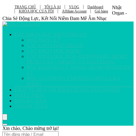
TRANG CHỦ
TÔI LÀ AI
VLOG
Dashboard
Nhật
KHÓA HỌC CỦA TÔI
Affiliate Account
Giỏ hàng
Organ -
Chia Sẻ Động Lực, Kết Nối Niềm Đam Mê Âm Nhạc
CÁC KHÓA HỌC NHẬT ORGAN
HỌC NHẠC LÝ
CÁC KHÓA HỌC ORGAN
CÁC KHÓA HỌC PIANO
CÁC KHÓA HỌC HÒA ÂM PHỐI KHÍ / MUSIC
PRODUCER – MIXING VÀ MASTERING
HỌC KÈM ORGAN, PIANO, MUSICPRODUCER
1-1
HỌC TẠI TRUNG TÂM NHẬT ORGAN ĐÀ
NẴNG
DỊCH VỤ HÒA ÂM PHỐI KHÍ CHUYÊN NGHIỆP
SHEET NHẠC
DỮ LIỆU ĐÀN
THANH TOÁN
Xin chào, Chào mừng trở lại!