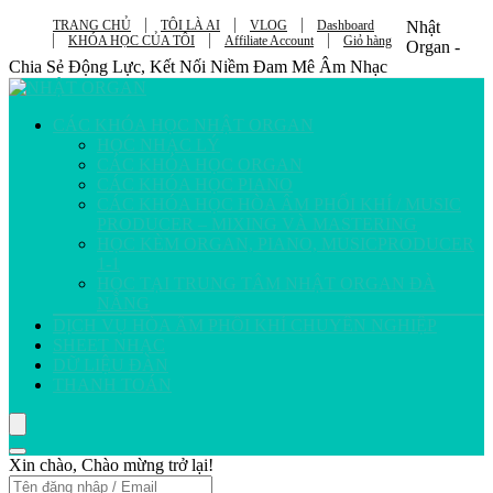
TRANG CHỦ
TÔI LÀ AI
VLOG
Dashboard
Nhật
KHÓA HỌC CỦA TÔI
Affiliate Account
Giỏ hàng
Organ -
Chia Sẻ Động Lực, Kết Nối Niềm Đam Mê Âm Nhạc
CÁC KHÓA HỌC NHẬT ORGAN
HỌC NHẠC LÝ
CÁC KHÓA HỌC ORGAN
CÁC KHÓA HỌC PIANO
CÁC KHÓA HỌC HÒA ÂM PHỐI KHÍ / MUSIC
PRODUCER – MIXING VÀ MASTERING
HỌC KÈM ORGAN, PIANO, MUSICPRODUCER
1-1
HỌC TẠI TRUNG TÂM NHẬT ORGAN ĐÀ
NẴNG
DỊCH VỤ HÒA ÂM PHỐI KHÍ CHUYÊN NGHIỆP
SHEET NHẠC
DỮ LIỆU ĐÀN
THANH TOÁN
Xin chào, Chào mừng trở lại!