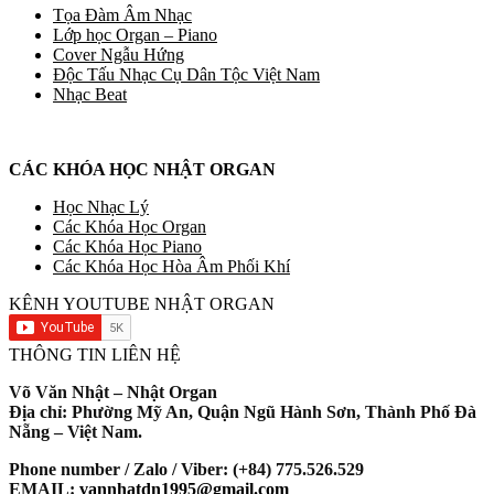
Tọa Đàm Âm Nhạc
Lớp học Organ – Piano
Cover Ngẫu Hứng
Độc Tấu Nhạc Cụ Dân Tộc Việt Nam
Nhạc Beat
CÁC KHÓA HỌC NHẬT ORGAN
Học Nhạc Lý
Các Khóa Học Organ
Các Khóa Học Piano
Các Khóa Học Hòa Âm Phối Khí
KÊNH YOUTUBE NHẬT ORGAN
THÔNG TIN LIÊN HỆ
Võ Văn Nhật – Nhật Organ
Địa chỉ: Phường Mỹ An, Quận Ngũ Hành Sơn, Thành Phố Đà
Nẵng – Việt Nam.
Phone number / Zalo / Viber: (+84) 775.526.529
EMAIL:
vannhatdn1995@gmail.com