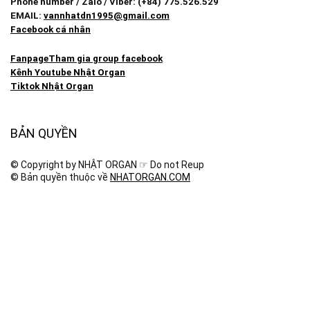
Phone number / Zalo / Viber: (+84) 775.526.529
EMAIL:
vannhatdn1995@gmail.com
Facebook cá nhân
Fanpage
Tham gia group facebook
Kênh Youtube Nhật Organ
Tiktok Nhật Organ
BẢN QUYỀN
© Copyright by NHẬT ORGAN ☞ Do not Reup
© Bản quyền thuộc về
NHATORGAN.COM