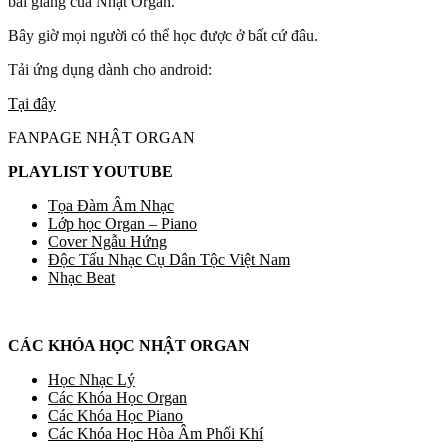
bài giảng của Nhật Organ.
Bây giờ mọi người có thể học được ở bất cứ đâu.
Tải ứng dụng dành cho android:
Tại đây
FANPAGE NHẬT ORGAN
PLAYLIST YOUTUBE
Tọa Đàm Âm Nhạc
Lớp học Organ – Piano
Cover Ngẫu Hứng
Độc Tấu Nhạc Cụ Dân Tộc Việt Nam
Nhạc Beat
CÁC KHÓA HỌC NHẬT ORGAN
Học Nhạc Lý
Các Khóa Học Organ
Các Khóa Học Piano
Các Khóa Học Hòa Âm Phối Khí