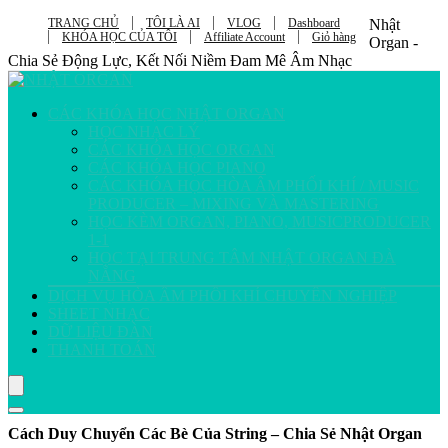
TRANG CHỦ
TÔI LÀ AI
VLOG
Dashboard
Nhật
KHÓA HỌC CỦA TÔI
Affiliate Account
Giỏ hàng
Organ -
Chia Sẻ Động Lực, Kết Nối Niềm Đam Mê Âm Nhạc
CÁC KHÓA HỌC NHẬT ORGAN
HỌC NHẠC LÝ
CÁC KHÓA HỌC ORGAN
CÁC KHÓA HỌC PIANO
CÁC KHÓA HỌC HÒA ÂM PHỐI KHÍ / MUSIC
PRODUCER – MIXING VÀ MASTERING
HỌC KÈM ORGAN, PIANO, MUSICPRODUCER
1-1
HỌC TẠI TRUNG TÂM NHẬT ORGAN ĐÀ
NẴNG
DỊCH VỤ HÒA ÂM PHỐI KHÍ CHUYÊN NGHIỆP
SHEET NHẠC
DỮ LIỆU ĐÀN
THANH TOÁN
Cách Duy Chuyển Các Bè Của String – Chia Sẻ Nhật Organ