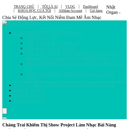
TRANG CHỦ
TÔI LÀ AI
VLOG
Dashboard
Nhật
KHÓA HỌC CỦA TÔI
Affiliate Account
Giỏ hàng
Organ -
Chia Sẻ Động Lực, Kết Nối Niềm Đam Mê Âm Nhạc
CÁC KHÓA HỌC NHẬT ORGAN
HỌC NHẠC LÝ
CÁC KHÓA HỌC ORGAN
CÁC KHÓA HỌC PIANO
CÁC KHÓA HỌC HÒA ÂM PHỐI KHÍ / MUSIC
PRODUCER – MIXING VÀ MASTERING
HỌC KÈM ORGAN, PIANO, MUSICPRODUCER
1-1
HỌC TẠI TRUNG TÂM NHẬT ORGAN ĐÀ
NẴNG
DỊCH VỤ HÒA ÂM PHỐI KHÍ CHUYÊN NGHIỆP
SHEET NHẠC
DỮ LIỆU ĐÀN
THANH TOÁN
Chàng Trai Khiếm Thị Show Project Làm Nhạc Bài Nàng