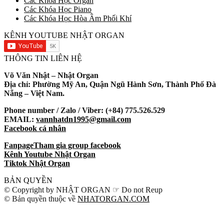
Các Khóa Học Organ
Các Khóa Học Piano
Các Khóa Học Hòa Âm Phối Khí
KÊNH YOUTUBE NHẬT ORGAN
THÔNG TIN LIÊN HỆ
Võ Văn Nhật – Nhật Organ
Địa chỉ: Phường Mỹ An, Quận Ngũ Hành Sơn, Thành Phố Đà
Nẵng – Việt Nam.
Phone number / Zalo / Viber: (+84) 775.526.529
EMAIL:
vannhatdn1995@gmail.com
Facebook cá nhân
Fanpage
Tham gia group facebook
Kênh Youtube Nhật Organ
Tiktok Nhật Organ
BẢN QUYỀN
© Copyright by NHẬT ORGAN ☞ Do not Reup
© Bản quyền thuộc về
NHATORGAN.COM