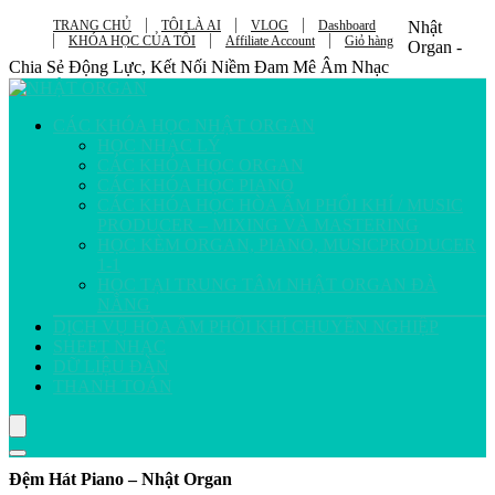
TRANG CHỦ
TÔI LÀ AI
VLOG
Dashboard
Nhật
KHÓA HỌC CỦA TÔI
Affiliate Account
Giỏ hàng
Organ -
Chia Sẻ Động Lực, Kết Nối Niềm Đam Mê Âm Nhạc
CÁC KHÓA HỌC NHẬT ORGAN
HỌC NHẠC LÝ
CÁC KHÓA HỌC ORGAN
CÁC KHÓA HỌC PIANO
CÁC KHÓA HỌC HÒA ÂM PHỐI KHÍ / MUSIC
PRODUCER – MIXING VÀ MASTERING
HỌC KÈM ORGAN, PIANO, MUSICPRODUCER
1-1
HỌC TẠI TRUNG TÂM NHẬT ORGAN ĐÀ
NẴNG
DỊCH VỤ HÒA ÂM PHỐI KHÍ CHUYÊN NGHIỆP
SHEET NHẠC
DỮ LIỆU ĐÀN
THANH TOÁN
Đệm Hát Piano – Nhật Organ