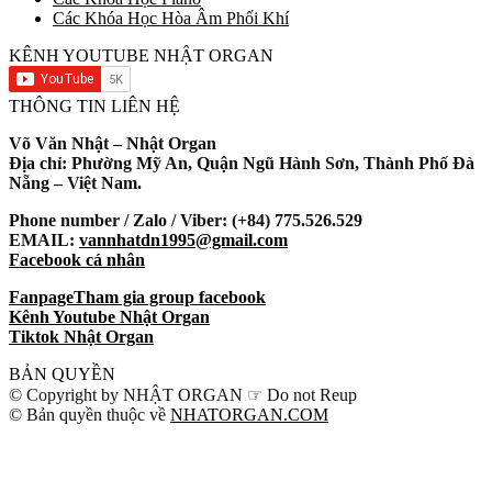
Các Khóa Học Hòa Âm Phối Khí
KÊNH YOUTUBE NHẬT ORGAN
THÔNG TIN LIÊN HỆ
Võ Văn Nhật – Nhật Organ
Địa chỉ: Phường Mỹ An, Quận Ngũ Hành Sơn, Thành Phố Đà
Nẵng – Việt Nam.
Phone number / Zalo / Viber: (+84) 775.526.529
EMAIL:
vannhatdn1995@gmail.com
Facebook cá nhân
Fanpage
Tham gia group facebook
Kênh Youtube Nhật Organ
Tiktok Nhật Organ
BẢN QUYỀN
© Copyright by NHẬT ORGAN ☞ Do not Reup
© Bản quyền thuộc về
NHATORGAN.COM