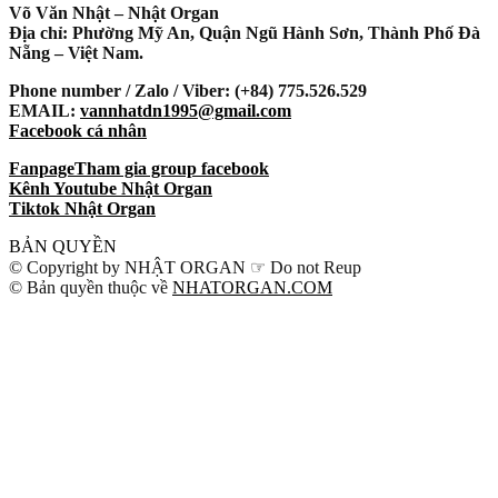
Võ Văn Nhật – Nhật Organ
Địa chỉ: Phường Mỹ An, Quận Ngũ Hành Sơn, Thành Phố Đà
Nẵng – Việt Nam.
Phone number / Zalo / Viber: (+84) 775.526.529
EMAIL:
vannhatdn1995@gmail.com
Facebook cá nhân
Fanpage
Tham gia group facebook
Kênh Youtube Nhật Organ
Tiktok Nhật Organ
BẢN QUYỀN
© Copyright by NHẬT ORGAN ☞ Do not Reup
© Bản quyền thuộc về
NHATORGAN.COM