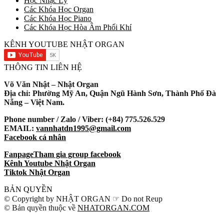
Học Nhạc Lý
Các Khóa Học Organ
Các Khóa Học Piano
Các Khóa Học Hòa Âm Phối Khí
KÊNH YOUTUBE NHẬT ORGAN
THÔNG TIN LIÊN HỆ
Võ Văn Nhật – Nhật Organ
Địa chỉ: Phường Mỹ An, Quận Ngũ Hành Sơn, Thành Phố Đà
Nẵng – Việt Nam.
Phone number / Zalo / Viber: (+84) 775.526.529
EMAIL:
vannhatdn1995@gmail.com
Facebook cá nhân
Fanpage
Tham gia group facebook
Kênh Youtube Nhật Organ
Tiktok Nhật Organ
BẢN QUYỀN
© Copyright by NHẬT ORGAN ☞ Do not Reup
© Bản quyền thuộc về
NHATORGAN.COM