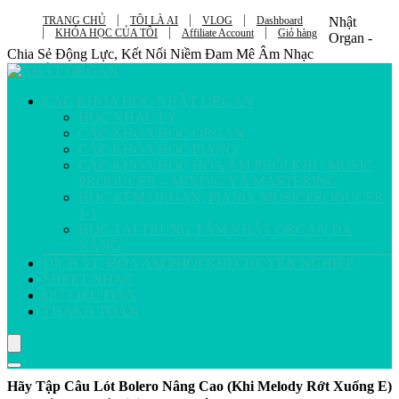
TRANG CHỦ
TÔI LÀ AI
VLOG
Dashboard
Nhật
KHÓA HỌC CỦA TÔI
Affiliate Account
Giỏ hàng
Organ -
Chia Sẻ Động Lực, Kết Nối Niềm Đam Mê Âm Nhạc
CÁC KHÓA HỌC NHẬT ORGAN
HỌC NHẠC LÝ
CÁC KHÓA HỌC ORGAN
CÁC KHÓA HỌC PIANO
CÁC KHÓA HỌC HÒA ÂM PHỐI KHÍ / MUSIC
PRODUCER – MIXING VÀ MASTERING
HỌC KÈM ORGAN, PIANO, MUSICPRODUCER
1-1
HỌC TẠI TRUNG TÂM NHẬT ORGAN ĐÀ
NẴNG
DỊCH VỤ HÒA ÂM PHỐI KHÍ CHUYÊN NGHIỆP
SHEET NHẠC
DỮ LIỆU ĐÀN
THANH TOÁN
Hãy Tập Câu Lót Bolero Nâng Cao (Khi Melody Rớt Xuống E)