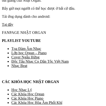
bài giảng của Nhật Organ.
Bây giờ mọi người có thể học được ở bất cứ đâu.
Tải ứng dụng dành cho android:
Tại đây
FANPAGE NHẬT ORGAN
PLAYLIST YOUTUBE
Tọa Đàm Âm Nhạc
Lớp học Organ – Piano
Cover Ngẫu Hứng
Độc Tấu Nhạc Cụ Dân Tộc Việt Nam
Nhạc Beat
CÁC KHÓA HỌC NHẬT ORGAN
Học Nhạc Lý
Các Khóa Học Organ
Các Khóa Học Piano
Các Khóa Học Hòa Âm Phối Khí