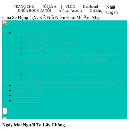
TRANG CHỦ
TÔI LÀ AI
VLOG
Dashboard
Nhật
KHÓA HỌC CỦA TÔI
Affiliate Account
Giỏ hàng
Organ -
Chia Sẻ Động Lực, Kết Nối Niềm Đam Mê Âm Nhạc
CÁC KHÓA HỌC NHẬT ORGAN
HỌC NHẠC LÝ
CÁC KHÓA HỌC ORGAN
CÁC KHÓA HỌC PIANO
CÁC KHÓA HỌC HÒA ÂM PHỐI KHÍ / MUSIC
PRODUCER – MIXING VÀ MASTERING
HỌC KÈM ORGAN, PIANO, MUSICPRODUCER
1-1
HỌC TẠI TRUNG TÂM NHẬT ORGAN ĐÀ
NẴNG
DỊCH VỤ HÒA ÂM PHỐI KHÍ CHUYÊN NGHIỆP
SHEET NHẠC
DỮ LIỆU ĐÀN
THANH TOÁN
Ngày Mai Người Ta Lấy Chồng