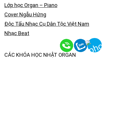
Lớp học Organ – Piano
Cover Ngẫu Hứng
Độc Tấu Nhạc Cụ Dân Tộc Việt Nam
Nhạc Beat
CÁC KHÓA HỌC NHẬT ORGAN
Học Nhạc Lý
Các Khóa Học Organ
Các Khóa Học Piano
Các Khóa Học Hòa Âm Phối Khí
KÊNH YOUTUBE NHẬT ORGAN