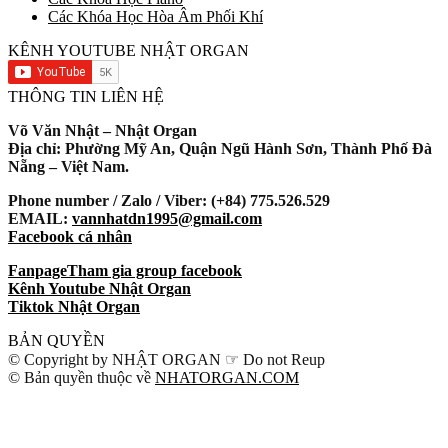
Các Khóa Học Hòa Âm Phối Khí
KÊNH YOUTUBE NHẬT ORGAN
THÔNG TIN LIÊN HỆ
Võ Văn Nhật – Nhật Organ
Địa chỉ: Phường Mỹ An, Quận Ngũ Hành Sơn, Thành Phố Đà
Nẵng – Việt Nam.
Phone number / Zalo / Viber: (+84) 775.526.529
EMAIL:
vannhatdn1995@gmail.com
Facebook cá nhân
Fanpage
Tham gia group facebook
Kênh Youtube Nhật Organ
Tiktok Nhật Organ
BẢN QUYỀN
© Copyright by NHẬT ORGAN ☞ Do not Reup
© Bản quyền thuộc về
NHATORGAN.COM