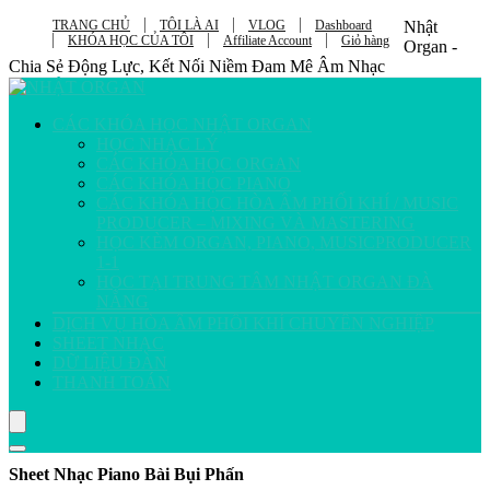
TRANG CHỦ
TÔI LÀ AI
VLOG
Dashboard
Nhật
KHÓA HỌC CỦA TÔI
Affiliate Account
Giỏ hàng
Organ -
Chia Sẻ Động Lực, Kết Nối Niềm Đam Mê Âm Nhạc
CÁC KHÓA HỌC NHẬT ORGAN
HỌC NHẠC LÝ
CÁC KHÓA HỌC ORGAN
CÁC KHÓA HỌC PIANO
CÁC KHÓA HỌC HÒA ÂM PHỐI KHÍ / MUSIC
PRODUCER – MIXING VÀ MASTERING
HỌC KÈM ORGAN, PIANO, MUSICPRODUCER
1-1
HỌC TẠI TRUNG TÂM NHẬT ORGAN ĐÀ
NẴNG
DỊCH VỤ HÒA ÂM PHỐI KHÍ CHUYÊN NGHIỆP
SHEET NHẠC
DỮ LIỆU ĐÀN
THANH TOÁN
Sheet Nhạc Piano Bài Bụi Phấn