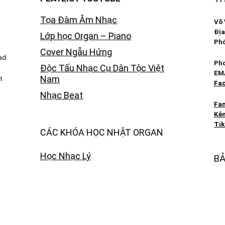
Tọa Đàm Âm Nhạc
Võ 
Địa
Lớp học Organ – Piano
Phố
Cover Ngẫu Hứng
ad.
Pho
Độc Tấu Nhạc Cụ Dân Tộc Việt
EM
Nam
t
Fac
Nhạc Beat
Fa
Kên
Tik
CÁC KHÓA HỌC NHẬT ORGAN
Học Nhạc Lý
BẢ
Các Khóa Học Organ
© C
Các Khóa Học Piano
© B
Các Khóa Học Hòa Âm Phối Khí