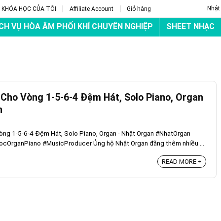
Nhật
KHÓA HỌC CỦA TÔI
Affiliate Account
Giỏ hàng
CH VỤ HÒA ÂM PHỐI KHÍ CHUYÊN NGHIỆP
SHEET NHẠC
Cho Vòng 1-5-6-4 Đệm Hát, Solo Piano, Organ
n
ng 1-5-6-4 Đệm Hát, Solo Piano, Organ - Nhật Organ #NhatOrgan
cOrganPiano #MusicProducer Ủng hộ Nhật Organ đăng thêm nhiều ...
READ MORE +