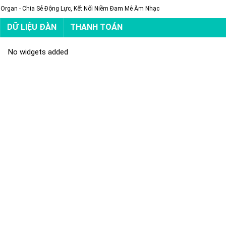
 Organ - Chia Sẻ Động Lực, Kết Nối Niềm Đam Mê Âm Nhạc
DỮ LIỆU ĐÀN
THANH TOÁN
No widgets added