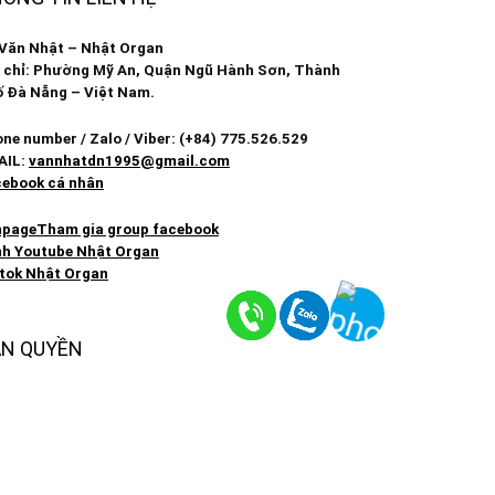
Văn Nhật – Nhật Organ
 chỉ: Phường Mỹ An, Quận Ngũ Hành Sơn, Thành
 Đà Nẵng – Việt Nam.
ne number / Zalo / Viber: (+84) 775.526.529
AIL:
vannhatdn1995@gmail.com
ebook cá nhân
npage
Tham gia group facebook
h Youtube Nhật Organ
tok Nhật Organ
N QUYỀN
opyright by NHẬT ORGAN ☞ Do not Reup
ản quyền thuộc về
NHATORGAN.COM