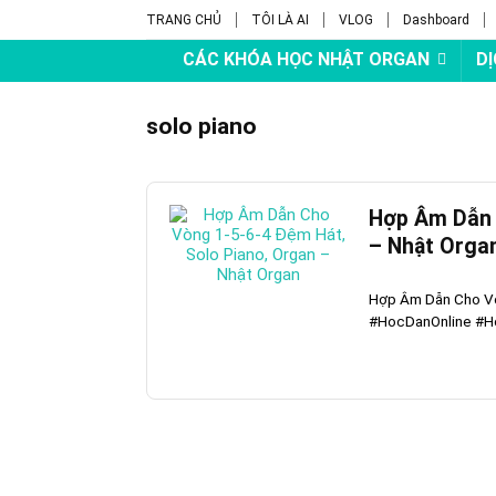
TRANG CHỦ
TÔI LÀ AI
VLOG
Dashboard
CÁC KHÓA HỌC NHẬT ORGAN
DỊ
solo piano
Hợp Âm Dẫn 
– Nhật Orga
Hợp Âm Dẫn Cho Vò
#HocDanOnline #Ho