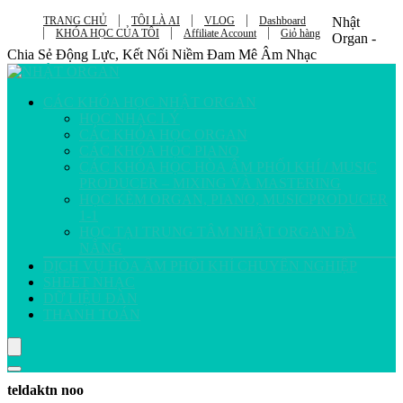
TRANG CHỦ
TÔI LÀ AI
VLOG
Dashboard
Nhật
KHÓA HỌC CỦA TÔI
Affiliate Account
Giỏ hàng
Organ -
Chia Sẻ Động Lực, Kết Nối Niềm Đam Mê Âm Nhạc
CÁC KHÓA HỌC NHẬT ORGAN
HỌC NHẠC LÝ
CÁC KHÓA HỌC ORGAN
CÁC KHÓA HỌC PIANO
CÁC KHÓA HỌC HÒA ÂM PHỐI KHÍ / MUSIC
PRODUCER – MIXING VÀ MASTERING
HỌC KÈM ORGAN, PIANO, MUSICPRODUCER
1-1
HỌC TẠI TRUNG TÂM NHẬT ORGAN ĐÀ
NẴNG
DỊCH VỤ HÒA ÂM PHỐI KHÍ CHUYÊN NGHIỆP
SHEET NHẠC
DỮ LIỆU ĐÀN
THANH TOÁN
teldaktn noo