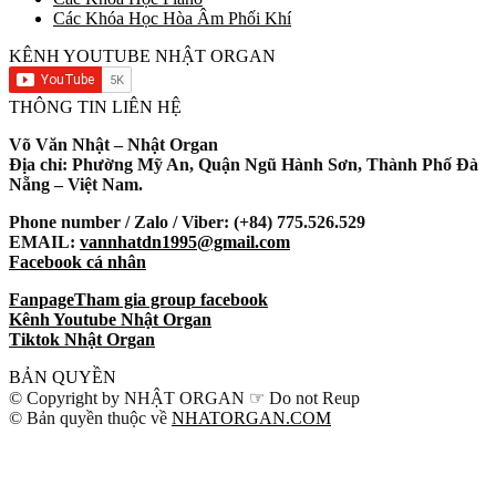
Các Khóa Học Hòa Âm Phối Khí
KÊNH YOUTUBE NHẬT ORGAN
THÔNG TIN LIÊN HỆ
Võ Văn Nhật – Nhật Organ
Địa chỉ: Phường Mỹ An, Quận Ngũ Hành Sơn, Thành Phố Đà
Nẵng – Việt Nam.
Phone number / Zalo / Viber: (+84) 775.526.529
EMAIL:
vannhatdn1995@gmail.com
Facebook cá nhân
Fanpage
Tham gia group facebook
Kênh Youtube Nhật Organ
Tiktok Nhật Organ
BẢN QUYỀN
© Copyright by NHẬT ORGAN ☞ Do not Reup
© Bản quyền thuộc về
NHATORGAN.COM