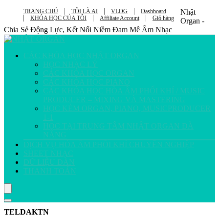
TRANG CHỦ
TÔI LÀ AI
VLOG
Dashboard
Nhật
KHÓA HỌC CỦA TÔI
Affiliate Account
Giỏ hàng
Organ -
Chia Sẻ Động Lực, Kết Nối Niềm Đam Mê Âm Nhạc
CÁC KHÓA HỌC NHẬT ORGAN
HỌC NHẠC LÝ
CÁC KHÓA HỌC ORGAN
CÁC KHÓA HỌC PIANO
CÁC KHÓA HỌC HÒA ÂM PHỐI KHÍ / MUSIC
PRODUCER – MIXING VÀ MASTERING
HỌC KÈM ORGAN, PIANO, MUSICPRODUCER
1-1
HỌC TẠI TRUNG TÂM NHẬT ORGAN ĐÀ
NẴNG
DỊCH VỤ HÒA ÂM PHỐI KHÍ CHUYÊN NGHIỆP
SHEET NHẠC
DỮ LIỆU ĐÀN
THANH TOÁN
TELDAKTN