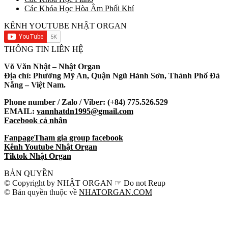
Các Khóa Học Hòa Âm Phối Khí
KÊNH YOUTUBE NHẬT ORGAN
THÔNG TIN LIÊN HỆ
Võ Văn Nhật – Nhật Organ
Địa chỉ: Phường Mỹ An, Quận Ngũ Hành Sơn, Thành Phố Đà
Nẵng – Việt Nam.
Phone number / Zalo / Viber: (+84) 775.526.529
EMAIL:
vannhatdn1995@gmail.com
Facebook cá nhân
Fanpage
Tham gia group facebook
Kênh Youtube Nhật Organ
Tiktok Nhật Organ
BẢN QUYỀN
© Copyright by NHẬT ORGAN ☞ Do not Reup
© Bản quyền thuộc về
NHATORGAN.COM