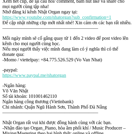
Xem hết clip, để lại câu hỏi/ comment, bấm nút like và share cho
mọi người cùng tập nha!
Nhớ đăng kí kênh Nhật Organ ngay tại:
https://www.youtube.com/nhatorgan?sub_confirmation=1
Để cập nhật những clip mới nhất nhé! Xin cảm ơn các bạn rất nhiều.
————————————————————
Mỗi ngày mình sẽ cố gắng quay từ 1 đến 2 video để post video lên
kênh cho mọi người cùng học.
Nếu mọi người thấy việc mình đang làm có ý nghĩa thì có thể
donate qua:
-Momo / viettelpay: +84.775.526.529 (Vo Van Nhat)
-paypal:
https://www.paypal.me/nhatorgan
-Ngân hàng:
Võ Văn Nhật
Số tài khoản: 101001462110
Ngân hàng công thương (Vietinbank)
Chi nhánh: Quận Ngũ Hành Sơn, Thành Phố Đà Nẵng
————————————————————
Nhật Organ rất vui khi được đồng hành cùng với các bạn.
-Nhận đào tạo Organ_Piano, hòa âm phối khí / Music Producer –
Mixing/Mastering theo hai hình thức online và offline