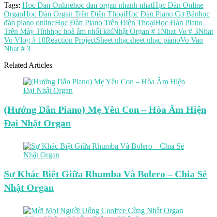
Tags:
Hoc Dan Online
hoc dan organ nhanh nhat
Học Đàn Online
Organ
Học Đàn Organ Trên Điện Thoại
Học Đàn Piano Cơ Bản
học
đàn piano online
Học Đàn Piano Trên Điện Thoại
Học Đàn Piano
Trên Máy Tính
học hoà âm phối khí
Nhật Organ # 1
Nhat Vo # 3
Nhat
Vo Vlog # 10
Reaction Project
Sheet nhạc
sheet nhạc piano
Vo Van
Nhat # 3
Related Articles
(Hướng Dẫn Piano) Mẹ Yêu Con – Hòa Âm Hiện
Đại Nhật Organ
Sự Khác Biệt Giữa Rhumba Và Bolero – Chia Sẻ
Nhật Organ