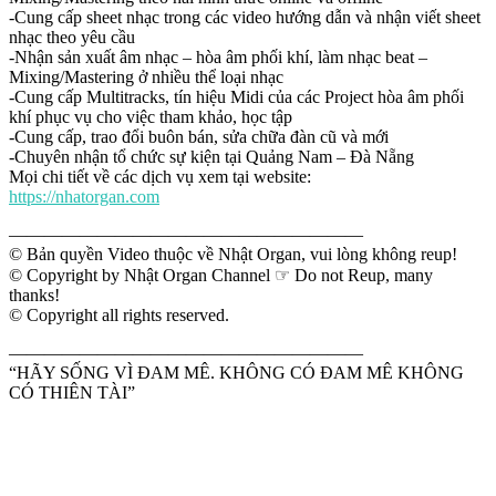
-Cung cấp sheet nhạc trong các video hướng dẫn và nhận viết sheet
nhạc theo yêu cầu
-Nhận sản xuất âm nhạc – hòa âm phối khí, làm nhạc beat –
Mixing/Mastering ở nhiều thể loại nhạc
-Cung cấp Multitracks, tín hiệu Midi của các Project hòa âm phối
khí phục vụ cho việc tham khảo, học tập
-Cung cấp, trao đổi buôn bán, sửa chữa đàn cũ và mới
-Chuyên nhận tổ chức sự kiện tại Quảng Nam – Đà Nẵng
Mọi chi tiết về các dịch vụ xem tại website:
https://nhatorgan.com
————————————————————
© Bản quyền Video thuộc về Nhật Organ, vui lòng không reup!
© Copyright by Nhật Organ Channel ☞ Do not Reup, many
thanks!
© Copyright all rights reserved.
————————————————————
“HÃY SỐNG VÌ ĐAM MÊ. KHÔNG CÓ ĐAM MÊ KHÔNG
CÓ THIÊN TÀI”