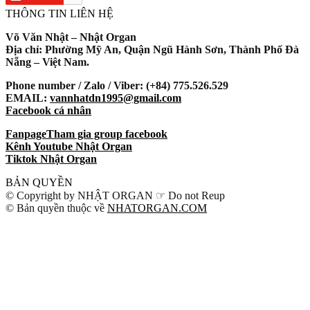
THÔNG TIN LIÊN HỆ
Võ Văn Nhật – Nhật Organ
Địa chỉ: Phường Mỹ An, Quận Ngũ Hành Sơn, Thành Phố Đà
Nẵng – Việt Nam.
Phone number / Zalo / Viber: (+84) 775.526.529
EMAIL:
vannhatdn1995@gmail.com
Facebook cá nhân
Fanpage
Tham gia group facebook
Kênh Youtube Nhật Organ
Tiktok Nhật Organ
BẢN QUYỀN
© Copyright by NHẬT ORGAN ☞ Do not Reup
© Bản quyền thuộc về
NHATORGAN.COM