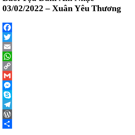
03/02/2022 – Xuân Yêu Thương
Facebook
Twitter
Email
WhatsApp
Copy
Link
Gmail
Messenger
Skype
Telegram
WordPress
Share