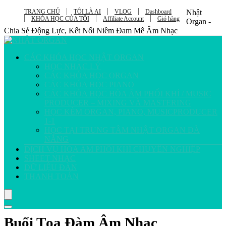
TRANG CHỦ
TÔI LÀ AI
VLOG
Dashboard
Nhật
KHÓA HỌC CỦA TÔI
Affiliate Account
Giỏ hàng
Organ -
Chia Sẻ Động Lực, Kết Nối Niềm Đam Mê Âm Nhạc
CÁC KHÓA HỌC NHẬT ORGAN
HỌC NHẠC LÝ
CÁC KHÓA HỌC ORGAN
CÁC KHÓA HỌC PIANO
CÁC KHÓA HỌC HÒA ÂM PHỐI KHÍ / MUSIC
PRODUCER – MIXING VÀ MASTERING
HỌC KÈM ORGAN, PIANO, MUSICPRODUCER
1-1
HỌC TẠI TRUNG TÂM NHẬT ORGAN ĐÀ
NẴNG
DỊCH VỤ HÒA ÂM PHỐI KHÍ CHUYÊN NGHIỆP
SHEET NHẠC
DỮ LIỆU ĐÀN
THANH TOÁN
Buổi Tọa Đàm Âm Nhạc