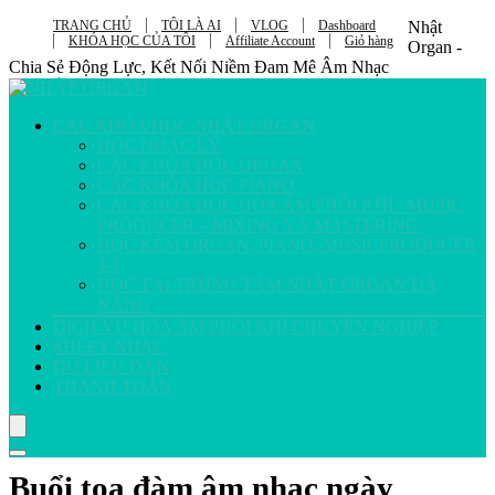
TRANG CHỦ
TÔI LÀ AI
VLOG
Dashboard
Nhật
KHÓA HỌC CỦA TÔI
Affiliate Account
Giỏ hàng
Organ -
Chia Sẻ Động Lực, Kết Nối Niềm Đam Mê Âm Nhạc
CÁC KHÓA HỌC NHẬT ORGAN
HỌC NHẠC LÝ
CÁC KHÓA HỌC ORGAN
CÁC KHÓA HỌC PIANO
CÁC KHÓA HỌC HÒA ÂM PHỐI KHÍ / MUSIC
PRODUCER – MIXING VÀ MASTERING
HỌC KÈM ORGAN, PIANO, MUSICPRODUCER
1-1
HỌC TẠI TRUNG TÂM NHẬT ORGAN ĐÀ
NẴNG
DỊCH VỤ HÒA ÂM PHỐI KHÍ CHUYÊN NGHIỆP
SHEET NHẠC
DỮ LIỆU ĐÀN
THANH TOÁN
Buổi tọa đàm âm nhạc ngày