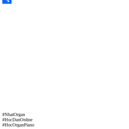
Share
#NhatOrgan
#HocDanOnline
#HocOrganPiano