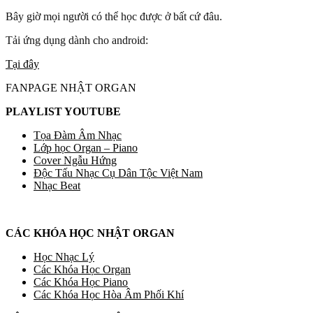
Bây giờ mọi người có thể học được ở bất cứ đâu.
Tải ứng dụng dành cho android:
Tại đây
FANPAGE NHẬT ORGAN
PLAYLIST YOUTUBE
Tọa Đàm Âm Nhạc
Lớp học Organ – Piano
Cover Ngẫu Hứng
Độc Tấu Nhạc Cụ Dân Tộc Việt Nam
Nhạc Beat
CÁC KHÓA HỌC NHẬT ORGAN
Học Nhạc Lý
Các Khóa Học Organ
Các Khóa Học Piano
Các Khóa Học Hòa Âm Phối Khí