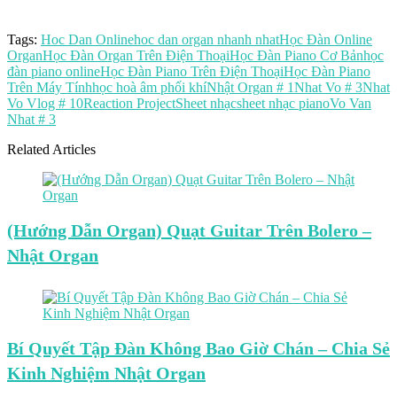
Tags:
Hoc Dan Online
hoc dan organ nhanh nhat
Học Đàn Online
Organ
Học Đàn Organ Trên Điện Thoại
Học Đàn Piano Cơ Bản
học
đàn piano online
Học Đàn Piano Trên Điện Thoại
Học Đàn Piano
Trên Máy Tính
học hoà âm phối khí
Nhật Organ # 1
Nhat Vo # 3
Nhat
Vo Vlog # 10
Reaction Project
Sheet nhạc
sheet nhạc piano
Vo Van
Nhat # 3
Related Articles
(Hướng Dẫn Organ) Quạt Guitar Trên Bolero –
Nhật Organ
Bí Quyết Tập Đàn Không Bao Giờ Chán – Chia Sẻ
Kinh Nghiệm Nhật Organ