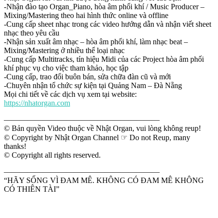
-Nhận đào tạo Organ_Piano, hòa âm phối khí / Music Producer –
Mixing/Mastering theo hai hình thức online và offline
-Cung cấp sheet nhạc trong các video hướng dẫn và nhận viết sheet
nhạc theo yêu cầu
-Nhận sản xuất âm nhạc – hòa âm phối khí, làm nhạc beat –
Mixing/Mastering ở nhiều thể loại nhạc
-Cung cấp Multitracks, tín hiệu Midi của các Project hòa âm phối
khí phục vụ cho việc tham khảo, học tập
-Cung cấp, trao đổi buôn bán, sửa chữa đàn cũ và mới
-Chuyên nhận tổ chức sự kiện tại Quảng Nam – Đà Nẵng
Mọi chi tiết về các dịch vụ xem tại website:
https://nhatorgan.com
————————————————————
© Bản quyền Video thuộc về Nhật Organ, vui lòng không reup!
© Copyright by Nhật Organ Channel ☞ Do not Reup, many
thanks!
© Copyright all rights reserved.
————————————————————
“HÃY SỐNG VÌ ĐAM MÊ. KHÔNG CÓ ĐAM MÊ KHÔNG
CÓ THIÊN TÀI”