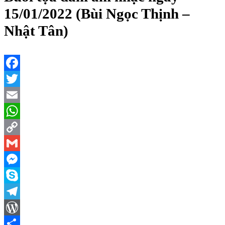
15/01/2022 (Bùi Ngọc Thịnh –
Nhật Tân)
Facebook
Twitter
Email
WhatsApp
Copy
Link
Gmail
Messenger
Skype
Telegram
WordPress