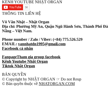
KÊNH YOUTUBE NHẬT ORGAN
THÔNG TIN LIÊN HỆ
Võ Văn Nhật – Nhật Organ
Địa chỉ: Phường Mỹ An, Quận Ngũ Hành Sơn, Thành Phố Đà
Nẵng – Việt Nam.
Phone number / Zalo / Viber: (+84) 775.526.529
EMAIL:
vannhatdn1995@gmail.com
Facebook cá nhân
Fanpage
Tham gia group facebook
Kênh Youtube Nhật Organ
Tiktok Nhật Organ
BẢN QUYỀN
© Copyright by NHẬT ORGAN ☞ Do not Reup
© Bản quyền thuộc về
NHATORGAN.COM