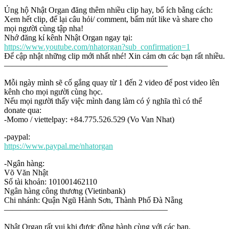
Ủng hộ Nhật Organ đăng thêm nhiều clip hay, bổ ích bằng cách:
Xem hết clip, để lại câu hỏi/ comment, bấm nút like và share cho
mọi người cùng tập nha!
Nhớ đăng kí kênh Nhật Organ ngay tại:
https://www.youtube.com/nhatorgan?sub_confirmation=1
Để cập nhật những clip mới nhất nhé! Xin cảm ơn các bạn rất nhiều.
————————————————————
Mỗi ngày mình sẽ cố gắng quay từ 1 đến 2 video để post video lên
kênh cho mọi người cùng học.
Nếu mọi người thấy việc mình đang làm có ý nghĩa thì có thể
donate qua:
-Momo / viettelpay: +84.775.526.529 (Vo Van Nhat)
-paypal:
https://www.paypal.me/nhatorgan
-Ngân hàng:
Võ Văn Nhật
Số tài khoản: 101001462110
Ngân hàng công thương (Vietinbank)
Chi nhánh: Quận Ngũ Hành Sơn, Thành Phố Đà Nẵng
————————————————————
Nhật Organ rất vui khi được đồng hành cùng với các bạn.