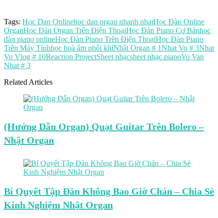
Tags:
Hoc Dan Online
hoc dan organ nhanh nhat
Học Đàn Online
Organ
Học Đàn Organ Trên Điện Thoại
Học Đàn Piano Cơ Bản
học
đàn piano online
Học Đàn Piano Trên Điện Thoại
Học Đàn Piano
Trên Máy Tính
học hoà âm phối khí
Nhật Organ # 1
Nhat Vo # 3
Nhat
Vo Vlog # 10
Reaction Project
Sheet nhạc
sheet nhạc piano
Vo Van
Nhat # 3
Related Articles
(Hướng Dẫn Organ) Quạt Guitar Trên Bolero –
Nhật Organ
Bí Quyết Tập Đàn Không Bao Giờ Chán – Chia Sẻ
Kinh Nghiệm Nhật Organ