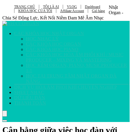
TRANG CHỦ
TÔI LÀ AI
VLOG
Dashboard
Nhật
KHÓA HỌC CỦA TÔI
Affiliate Account
Giỏ hàng
Organ -
Chia Sẻ Động Lực, Kết Nối Niềm Đam Mê Âm Nhạc
CÁC KHÓA HỌC NHẬT ORGAN
HỌC NHẠC LÝ
CÁC KHÓA HỌC ORGAN
CÁC KHÓA HỌC PIANO
CÁC KHÓA HỌC HÒA ÂM PHỐI KHÍ / MUSIC
PRODUCER – MIXING VÀ MASTERING
HỌC KÈM ORGAN, PIANO, MUSICPRODUCER
1-1
HỌC TẠI TRUNG TÂM NHẬT ORGAN ĐÀ
NẴNG
DỊCH VỤ HÒA ÂM PHỐI KHÍ CHUYÊN NGHIỆP
SHEET NHẠC
DỮ LIỆU ĐÀN
THANH TOÁN
Cân bằng giữa việc học đàn với