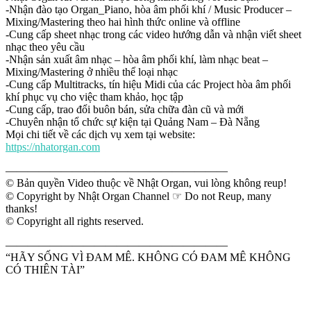
-Nhận đào tạo Organ_Piano, hòa âm phối khí / Music Producer –
Mixing/Mastering theo hai hình thức online và offline
-Cung cấp sheet nhạc trong các video hướng dẫn và nhận viết sheet
nhạc theo yêu cầu
-Nhận sản xuất âm nhạc – hòa âm phối khí, làm nhạc beat –
Mixing/Mastering ở nhiều thể loại nhạc
-Cung cấp Multitracks, tín hiệu Midi của các Project hòa âm phối
khí phục vụ cho việc tham khảo, học tập
-Cung cấp, trao đổi buôn bán, sửa chữa đàn cũ và mới
-Chuyên nhận tổ chức sự kiện tại Quảng Nam – Đà Nẵng
Mọi chi tiết về các dịch vụ xem tại website:
https://nhatorgan.com
————————————————————
© Bản quyền Video thuộc về Nhật Organ, vui lòng không reup!
© Copyright by Nhật Organ Channel ☞ Do not Reup, many
thanks!
© Copyright all rights reserved.
————————————————————
“HÃY SỐNG VÌ ĐAM MÊ. KHÔNG CÓ ĐAM MÊ KHÔNG
CÓ THIÊN TÀI”