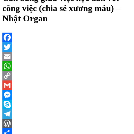
công việc (chia sẻ xương máu) –
Nhật Organ
Facebook
Twitter
Email
WhatsApp
Copy
Link
Gmail
Messenger
Skype
Telegram
WordPress