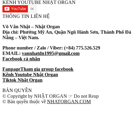
KÊNH YOUTUBE NHẬT ORGAN
THÔNG TIN LIÊN HỆ
Võ Văn Nhật – Nhật Organ
Địa chỉ: Phường Mỹ An, Quận Ngũ Hành Sơn, Thành Phố Đà
Nẵng – Việt Nam.
Phone number / Zalo / Viber: (+84) 775.526.529
EMAIL:
vannhatdn1995@gmail.com
Facebook cá nhân
Fanpage
Tham gia group facebook
Kênh Youtube Nhật Organ
Tiktok Nhật Organ
BẢN QUYỀN
© Copyright by NHẬT ORGAN ☞ Do not Reup
© Bản quyền thuộc về
NHATORGAN.COM