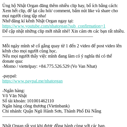
Ủng hộ Nhật Organ đăng thêm nhiều clip hay, bổ ích bằng cách:
Xem hết clip, để lại câu hỏi/ comment, bấm nút like và share cho
mọi người cùng tập nha!
Nhớ đăng kí kênh Nhật Organ ngay tại:
https://www.youtube.com/nhatorgan?sub_confirmation=1
Để cập nhật những clip mới nhất nhé! Xin cảm ơn các bạn rất nhiều.
————————————————————
Mỗi ngày mình sẽ cố gắng quay từ 1 đến 2 video để post video lên
kênh cho mọi người cùng học.
Nếu mọi người thấy việc mình đang làm có ý nghĩa thì có thể
donate qua:
-Momo / viettelpay: +84.775.526.529 (Vo Van Nhat)
-paypal:
https://www.paypal.me/nhatorgan
-Ngân hàng:
Võ Văn Nhật
Số tài khoản: 101001462110
Ngân hàng công thương (Vietinbank)
Chi nhánh: Quận Ngũ Hành Sơn, Thành Phố Đà Nẵng
————————————————————
Nhật Organ rất vui khi được đồng hành cùng với các bạn.