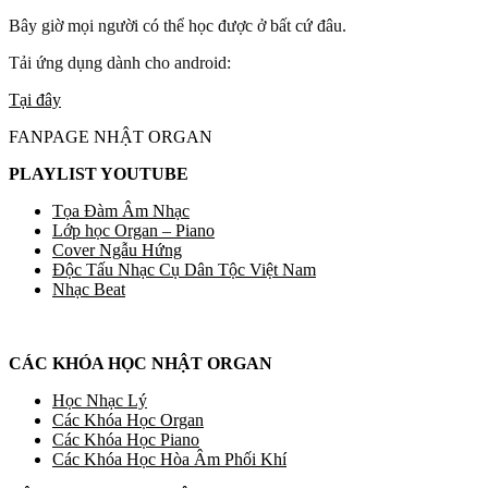
Bây giờ mọi người có thể học được ở bất cứ đâu.
Tải ứng dụng dành cho android:
Tại đây
FANPAGE NHẬT ORGAN
PLAYLIST YOUTUBE
Tọa Đàm Âm Nhạc
Lớp học Organ – Piano
Cover Ngẫu Hứng
Độc Tấu Nhạc Cụ Dân Tộc Việt Nam
Nhạc Beat
CÁC KHÓA HỌC NHẬT ORGAN
Học Nhạc Lý
Các Khóa Học Organ
Các Khóa Học Piano
Các Khóa Học Hòa Âm Phối Khí