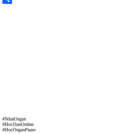
Share
#NhatOrgan
#HocDanOnline
#HocOrganPiano