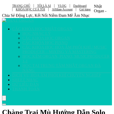
TRANG CHỦ
TÔI LÀ AI
VLOG
Dashboard
Nhật
KHÓA HỌC CỦA TÔI
Affiliate Account
Giỏ hàng
Organ -
Chia Sẻ Động Lực, Kết Nối Niềm Đam Mê Âm Nhạc
CÁC KHÓA HỌC NHẬT ORGAN
HỌC NHẠC LÝ
CÁC KHÓA HỌC ORGAN
CÁC KHÓA HỌC PIANO
CÁC KHÓA HỌC HÒA ÂM PHỐI KHÍ / MUSIC
PRODUCER – MIXING VÀ MASTERING
HỌC KÈM ORGAN, PIANO, MUSICPRODUCER
1-1
HỌC TẠI TRUNG TÂM NHẬT ORGAN ĐÀ
NẴNG
DỊCH VỤ HÒA ÂM PHỐI KHÍ CHUYÊN NGHIỆP
SHEET NHẠC
DỮ LIỆU ĐÀN
THANH TOÁN
Chàng Trai Mù Hướng Dẫn Solo