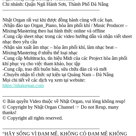
Chi nhánh: Quận Ngũ Hành Sơn, Thành Phố Đà Nẵng
————————————————————
Nhật Organ rất vui khi được đồng hành cùng với các bạn.
-Nhận đào tạo Organ_Piano, hòa âm phối khí / Music Producer –
Mixing/Mastering theo hai hình thức online và offline
-Cung cấp sheet nhạc trong các video hướng dẫn và nhận viết sheet
nhạc theo yêu cầu
-Nhận sản xuất âm nhạc – hòa âm phối khí, làm nhạc beat –
Mixing/Mastering ở nhiều thể loại nhạc
-Cung cấp Multitracks, tín hiệu Midi của các Project hòa âm phối
khí phục vụ cho việc tham khảo, học tập
-Cung cấp, trao đổi buôn bán, sửa chữa đàn cũ và mới
-Chuyên nhận tổ chức sự kiện tại Quảng Nam – Đà Nẵng
Mọi chi tiết về các dịch vụ xem tại website:
https://nhatorgan.com
————————————————————
© Bản quyền Video thuộc về Nhật Organ, vui lòng không reup!
© Copyright by Nhật Organ Channel ☞ Do not Reup, many
thanks!
© Copyright all rights reserved.
————————————————————
“HÃY SỐNG VÌ ĐAM MÊ. KHÔNG CÓ ĐAM MÊ KHÔNG