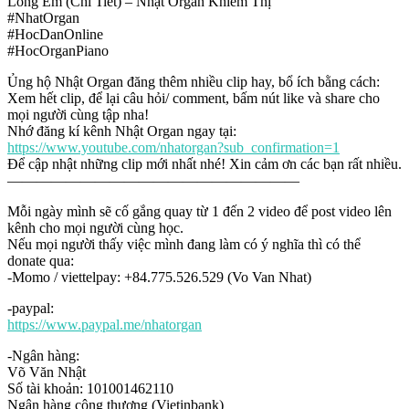
Lòng Em (Chi Tiết) – Nhật Organ Khiếm Thị
#NhatOrgan
#HocDanOnline
#HocOrganPiano
Ủng hộ Nhật Organ đăng thêm nhiều clip hay, bổ ích bằng cách:
Xem hết clip, để lại câu hỏi/ comment, bấm nút like và share cho
mọi người cùng tập nha!
Nhớ đăng kí kênh Nhật Organ ngay tại:
https://www.youtube.com/nhatorgan?sub_confirmation=1
Để cập nhật những clip mới nhất nhé! Xin cảm ơn các bạn rất nhiều.
————————————————————
Mỗi ngày mình sẽ cố gắng quay từ 1 đến 2 video để post video lên
kênh cho mọi người cùng học.
Nếu mọi người thấy việc mình đang làm có ý nghĩa thì có thể
donate qua:
-Momo / viettelpay: +84.775.526.529 (Vo Van Nhat)
-paypal:
https://www.paypal.me/nhatorgan
-Ngân hàng:
Võ Văn Nhật
Số tài khoản: 101001462110
Ngân hàng công thương (Vietinbank)