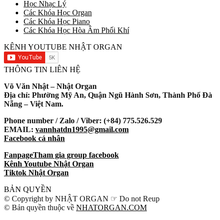
Học Nhạc Lý
Các Khóa Học Organ
Các Khóa Học Piano
Các Khóa Học Hòa Âm Phối Khí
KÊNH YOUTUBE NHẬT ORGAN
THÔNG TIN LIÊN HỆ
Võ Văn Nhật – Nhật Organ
Địa chỉ: Phường Mỹ An, Quận Ngũ Hành Sơn, Thành Phố Đà
Nẵng – Việt Nam.
Phone number / Zalo / Viber: (+84) 775.526.529
EMAIL:
vannhatdn1995@gmail.com
Facebook cá nhân
Fanpage
Tham gia group facebook
Kênh Youtube Nhật Organ
Tiktok Nhật Organ
BẢN QUYỀN
© Copyright by NHẬT ORGAN ☞ Do not Reup
© Bản quyền thuộc về
NHATORGAN.COM