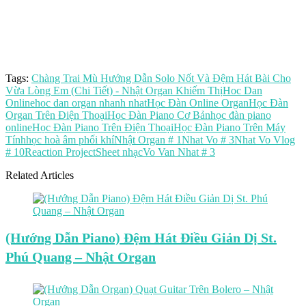
Tags:
Chàng Trai Mù Hướng Dẫn Solo Nốt Và Đệm Hát Bài Cho
Vừa Lòng Em (Chi Tiết) - Nhật Organ Khiếm Thị
Hoc Dan
Online
hoc dan organ nhanh nhat
Học Đàn Online Organ
Học Đàn
Organ Trên Điện Thoại
Học Đàn Piano Cơ Bản
học đàn piano
online
Học Đàn Piano Trên Điện Thoại
Học Đàn Piano Trên Máy
Tính
học hoà âm phối khí
Nhật Organ # 1
Nhat Vo # 3
Nhat Vo Vlog
# 10
Reaction Project
Sheet nhạc
Vo Van Nhat # 3
Related Articles
(Hướng Dẫn Piano) Đệm Hát Điều Giản Dị St.
Phú Quang – Nhật Organ