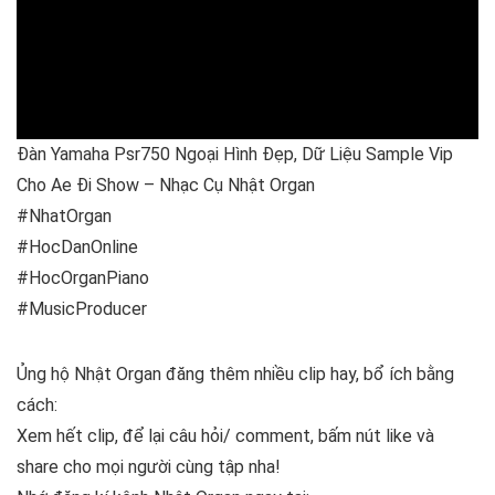
k
p
Đàn Yamaha Psr750 Ngoại Hình Đẹp, Dữ Liệu Sample Vip
Cho Ae Đi Show – Nhạc Cụ Nhật Organ
#NhatOrgan
#HocDanOnline
#HocOrganPiano
#MusicProducer
Ủng hộ Nhật Organ đăng thêm nhiều clip hay, bổ ích bằng
cách:
Xem hết clip, để lại câu hỏi/ comment, bấm nút like và
share cho mọi người cùng tập nha!