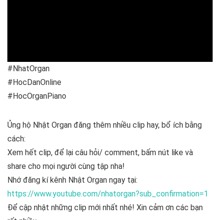
k
p
#NhatOrgan
#HocDanOnline
#HocOrganPiano
Ủng hộ Nhật Organ đăng thêm nhiều clip hay, bổ ích bằng
cách:
Xem hết clip, để lại câu hỏi/ comment, bấm nút like và
share cho mọi người cùng tập nha!
Nhớ đăng kí kênh Nhật Organ ngay tại:
https://www.youtube.com/nhatorgan?sub_confirmation=1
Để cập nhật những clip mới nhất nhé! Xin cảm ơn các bạn