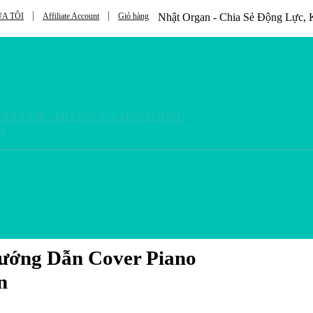
A TÔI
Affiliate Account
Giỏ hàng
Nhật Organ - Chia Sẻ Động Lực
RODUCER – MIXING VÀ MASTERING
1
ướng Dẫn Cover Piano
n