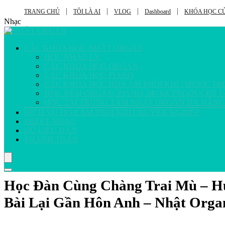
TRANG CHỦ
TÔI LÀ AI
VLOG
Dashboard
KHÓA HỌC CỦ
Nhạc
CÁC KHÓA HỌC NHẬT ORGAN
HỌC NHẠC LÝ
CÁC KHÓA HỌC ORGAN
CÁC KHÓA HỌC PIANO
CÁC KHÓA HỌC HÒA ÂM PHỐI KHÍ / MUSIC P
HỌC KÈM ORGAN, PIANO, MUSICPRODUCER 1-
HỌC TẠI TRUNG TÂM NHẬT ORGAN ĐÀ NẴNG
DỊCH VỤ HÒA ÂM PHỐI KHÍ CHUYÊN NGHIỆP
SHEET NHẠC
DỮ LIỆU ĐÀN
THANH TOÁN
Học Đàn Cùng Chàng Trai Mù – H
Bài Lại Gần Hôn Anh – Nhật Orga