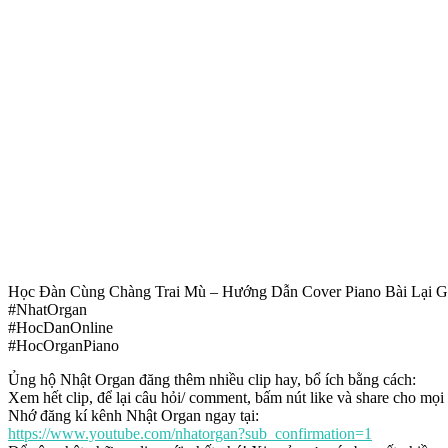
Học Đàn Cùng Chàng Trai Mù – Hướng Dẫn Cover Piano Bài Lại 
#NhatOrgan
#HocDanOnline
#HocOrganPiano
Ủng hộ Nhật Organ đăng thêm nhiều clip hay, bổ ích bằng cách:
Xem hết clip, để lại câu hỏi/ comment, bấm nút like và share cho mọi
Nhớ đăng kí kênh Nhật Organ ngay tại:
https://www.youtube.com/nhatorgan?sub_confirmation=1