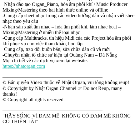
-Nhận đào tạo Organ_Piano, hòa âm phối khí / Music Producer –
Mixing/Mastering theo hai hình thức online và offline
-Cung cấp sheet nhạc trong các video hướng dẫn và nhận viết sheet
nhạc theo yêu cầu
-Nhận sản xuất âm nhạc – hòa âm phối khí, làm nhạc beat –
Mixing/Mastering ở nhiều thể loại nhạc
-Cung cấp Multitracks, tín hiệu Midi của các Project hòa âm phối
khí phục vụ cho việc tham khảo, học tập
-Cung cấp, trao đổi buôn bán, sửa chữa đàn cũ và mới
-Chuyên nhận tổ chức sự kiện tại Quảng Nam – Đà Nẵng
Mọi chi tiết về các dịch vụ xem tại website:
https://nhatorgan.com
————————————————————
© Bản quyền Video thuộc về Nhật Organ, vui lòng không reup!
© Copyright by Nhật Organ Channel ☞ Do not Reup, many
thanks!
© Copyright all rights reserved.
————————————————————
“HÃY SỐNG VÌ ĐAM MÊ. KHÔNG CÓ ĐAM MÊ KHÔNG
CÓ THIÊN TÀI”