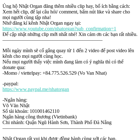
Ủng hộ Nhật Organ đăng thêm nhiều clip hay, bổ ích bằng cách:
Xem hết clip, để lại câu hỏi/ comment, bấm nút like và share cho
mọi người cùng tập nha!
Nhớ đăng kí kênh Nhật Organ ngay tại:
https://www.youtube.com/nhatorgan?sub_confirmation=1
Để cập nhật những clip mới nhất nhé! Xin cảm ơn các bạn rất nhiều.
————————————————————
Mỗi ngày mình sẽ cố gắng quay từ 1 đến 2 video để post video lên
kênh cho mọi người cùng học.
Nếu mọi người thấy việc mình đang làm có ý nghĩa thì có thể
donate qua:
-Momo / viettelpay: +84.775.526.529 (Vo Van Nhat)
-paypal:
https://www.paypal.me/nhatorgan
-Ngân hàng:
Võ Văn Nhật
Số tài khoản: 101001462110
Ngân hàng công thương (Vietinbank)
Chi nhánh: Quận Ngũ Hành Sơn, Thành Phố Đà Nẵng
————————————————————
Nhật Organ rất vui khi được đồng hành cùng với các bạn.