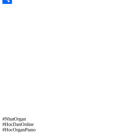
Share
#NhatOrgan
#HocDanOnline
#HocOrganPiano