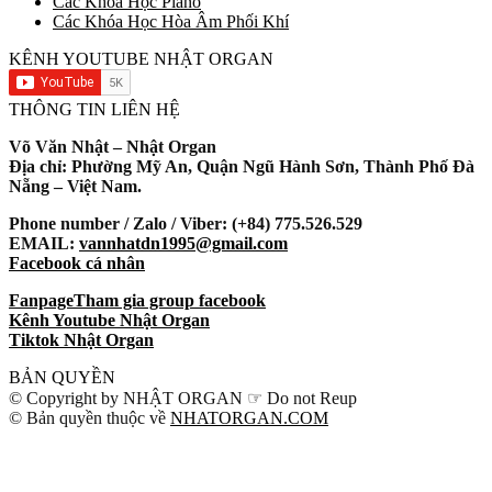
Các Khóa Học Piano
Các Khóa Học Hòa Âm Phối Khí
KÊNH YOUTUBE NHẬT ORGAN
THÔNG TIN LIÊN HỆ
Võ Văn Nhật – Nhật Organ
Địa chỉ: Phường Mỹ An, Quận Ngũ Hành Sơn, Thành Phố Đà
Nẵng – Việt Nam.
Phone number / Zalo / Viber: (+84) 775.526.529
EMAIL:
vannhatdn1995@gmail.com
Facebook cá nhân
Fanpage
Tham gia group facebook
Kênh Youtube Nhật Organ
Tiktok Nhật Organ
BẢN QUYỀN
© Copyright by NHẬT ORGAN ☞ Do not Reup
© Bản quyền thuộc về
NHATORGAN.COM