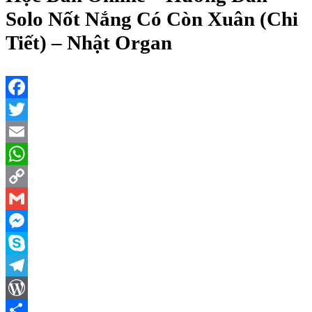
Solo Nốt Nắng Có Còn Xuân (Chi
Tiết) – Nhật Organ
Facebook
Twitter
Email
WhatsApp
Copy
Link
Gmail
Messenger
Skype
Telegram
WordPress