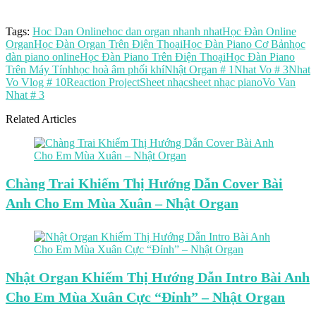
Tags:
Hoc Dan Online
hoc dan organ nhanh nhat
Học Đàn Online
Organ
Học Đàn Organ Trên Điện Thoại
Học Đàn Piano Cơ Bản
học
đàn piano online
Học Đàn Piano Trên Điện Thoại
Học Đàn Piano
Trên Máy Tính
học hoà âm phối khí
Nhật Organ # 1
Nhat Vo # 3
Nhat
Vo Vlog # 10
Reaction Project
Sheet nhạc
sheet nhạc piano
Vo Van
Nhat # 3
Related Articles
Chàng Trai Khiếm Thị Hướng Dẫn Cover Bài
Anh Cho Em Mùa Xuân – Nhật Organ
Nhật Organ Khiếm Thị Hướng Dẫn Intro Bài Anh
Cho Em Mùa Xuân Cực “Đỉnh” – Nhật Organ