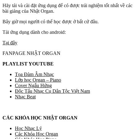
Hãy tải và cài đặt ứng dụng để có được trải nghiệm tốt nhất về các
bài giảng của Nhật Organ.
Bây giờ mọi người có thể học được ở bất cứ đâu.
Tải ứng dụng dành cho android:
Tại đây
FANPAGE NHẬT ORGAN
PLAYLIST YOUTUBE
Tọa Đàm Âm Nhạc
Lớp học Organ – Piano
Cover Ngẫu Hứng
Độc Tấu Nhạc Cụ Dân Tộc Việt Nam
Nhạc Beat
CÁC KHÓA HỌC NHẬT ORGAN
Học Nhạc Lý
Các Khóa Học Organ