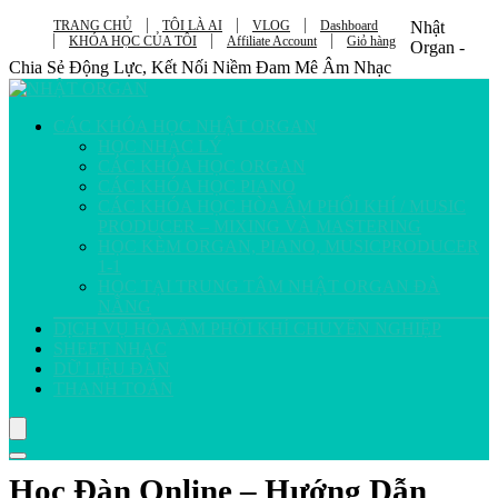
TRANG CHỦ
TÔI LÀ AI
VLOG
Dashboard
Nhật
KHÓA HỌC CỦA TÔI
Affiliate Account
Giỏ hàng
Organ -
Chia Sẻ Động Lực, Kết Nối Niềm Đam Mê Âm Nhạc
CÁC KHÓA HỌC NHẬT ORGAN
HỌC NHẠC LÝ
CÁC KHÓA HỌC ORGAN
CÁC KHÓA HỌC PIANO
CÁC KHÓA HỌC HÒA ÂM PHỐI KHÍ / MUSIC
PRODUCER – MIXING VÀ MASTERING
HỌC KÈM ORGAN, PIANO, MUSICPRODUCER
1-1
HỌC TẠI TRUNG TÂM NHẬT ORGAN ĐÀ
NẴNG
DỊCH VỤ HÒA ÂM PHỐI KHÍ CHUYÊN NGHIỆP
SHEET NHẠC
DỮ LIỆU ĐÀN
THANH TOÁN
Học Đàn Online – Hướng Dẫn