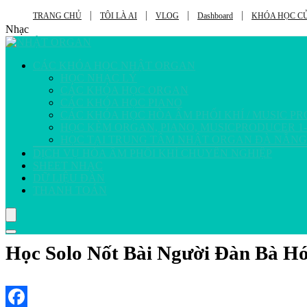
TRANG CHỦ
TÔI LÀ AI
VLOG
Dashboard
KHÓA HỌC CỦ
Nhạc
CÁC KHÓA HỌC NHẬT ORGAN
HỌC NHẠC LÝ
CÁC KHÓA HỌC ORGAN
CÁC KHÓA HỌC PIANO
CÁC KHÓA HỌC HÒA ÂM PHỐI KHÍ / MUSIC P
HỌC KÈM ORGAN, PIANO, MUSICPRODUCER 1-
HỌC TẠI TRUNG TÂM NHẬT ORGAN ĐÀ NẴNG
DỊCH VỤ HÒA ÂM PHỐI KHÍ CHUYÊN NGHIỆP
SHEET NHẠC
DỮ LIỆU ĐÀN
THANH TOÁN
Học Solo Nốt Bài Người Đàn Bà H