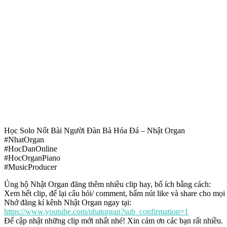
Học Solo Nốt Bài Người Đàn Bà Hóa Đá – Nhật Organ
#NhatOrgan
#HocDanOnline
#HocOrganPiano
#MusicProducer
Ủng hộ Nhật Organ đăng thêm nhiều clip hay, bổ ích bằng cách:
Xem hết clip, để lại câu hỏi/ comment, bấm nút like và share cho mọi
Nhớ đăng kí kênh Nhật Organ ngay tại:
https://www.youtube.com/nhatorgan?sub_confirmation=1
Để cập nhật những clip mới nhất nhé! Xin cảm ơn các bạn rất nhiều.