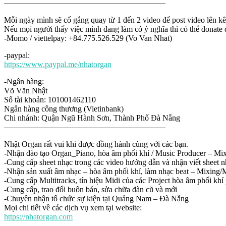
————————————————————
Mỗi ngày mình sẽ cố gắng quay từ 1 đến 2 video để post video lên k
Nếu mọi người thấy việc mình đang làm có ý nghĩa thì có thể donate 
-Momo / viettelpay: +84.775.526.529 (Vo Van Nhat)
-paypal:
https://www.paypal.me/nhatorgan
-Ngân hàng:
Võ Văn Nhật
Số tài khoản: 101001462110
Ngân hàng công thương (Vietinbank)
Chi nhánh: Quận Ngũ Hành Sơn, Thành Phố Đà Nẵng
————————————————————
Nhật Organ rất vui khi được đồng hành cùng với các bạn.
-Nhận đào tạo Organ_Piano, hòa âm phối khí / Music Producer – Mixin
-Cung cấp sheet nhạc trong các video hướng dẫn và nhận viết sheet n
-Nhận sản xuất âm nhạc – hòa âm phối khí, làm nhạc beat – Mixing/Ma
-Cung cấp Multitracks, tín hiệu Midi của các Project hòa âm phối khí
-Cung cấp, trao đổi buôn bán, sửa chữa đàn cũ và mới
-Chuyên nhận tổ chức sự kiện tại Quảng Nam – Đà Nẵng
Mọi chi tiết về các dịch vụ xem tại website:
https://nhatorgan.com