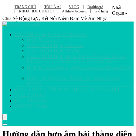
TRANG CHỦ
TÔI LÀ AI
VLOG
Dashboard
Nhật
KHÓA HỌC CỦA TÔI
Affiliate Account
Giỏ hàng
Organ -
Chia Sẻ Động Lực, Kết Nối Niềm Đam Mê Âm Nhạc
CÁC KHÓA HỌC NHẬT ORGAN
HỌC NHẠC LÝ
CÁC KHÓA HỌC ORGAN
CÁC KHÓA HỌC PIANO
CÁC KHÓA HỌC HÒA ÂM PHỐI KHÍ / MUSIC
PRODUCER – MIXING VÀ MASTERING
HỌC KÈM ORGAN, PIANO, MUSICPRODUCER
1-1
HỌC TẠI TRUNG TÂM NHẬT ORGAN ĐÀ
NẴNG
DỊCH VỤ HÒA ÂM PHỐI KHÍ CHUYÊN NGHIỆP
SHEET NHẠC
DỮ LIỆU ĐÀN
THANH TOÁN
Hướng dẫn hợp âm bài thằng điên