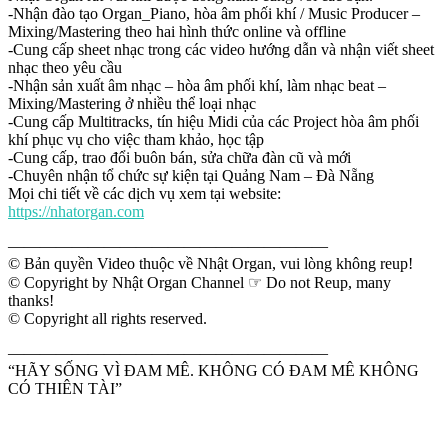
-Nhận đào tạo Organ_Piano, hòa âm phối khí / Music Producer –
Mixing/Mastering theo hai hình thức online và offline
-Cung cấp sheet nhạc trong các video hướng dẫn và nhận viết sheet
nhạc theo yêu cầu
-Nhận sản xuất âm nhạc – hòa âm phối khí, làm nhạc beat –
Mixing/Mastering ở nhiều thể loại nhạc
-Cung cấp Multitracks, tín hiệu Midi của các Project hòa âm phối
khí phục vụ cho việc tham khảo, học tập
-Cung cấp, trao đổi buôn bán, sửa chữa đàn cũ và mới
-Chuyên nhận tổ chức sự kiện tại Quảng Nam – Đà Nẵng
Mọi chi tiết về các dịch vụ xem tại website:
https://nhatorgan.com
————————————————————
© Bản quyền Video thuộc về Nhật Organ, vui lòng không reup!
© Copyright by Nhật Organ Channel ☞ Do not Reup, many
thanks!
© Copyright all rights reserved.
————————————————————
“HÃY SỐNG VÌ ĐAM MÊ. KHÔNG CÓ ĐAM MÊ KHÔNG
CÓ THIÊN TÀI”