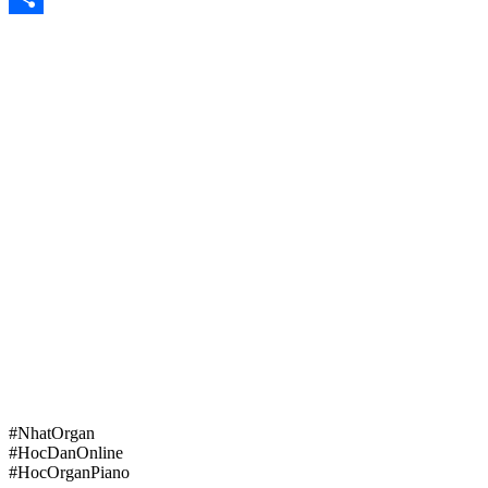
Share
#NhatOrgan
#HocDanOnline
#HocOrganPiano