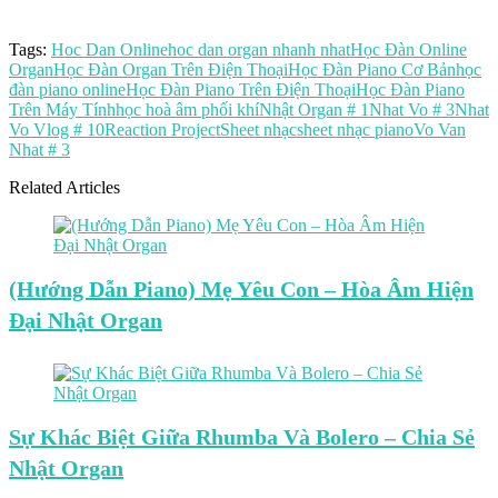
Tags:
Hoc Dan Online
hoc dan organ nhanh nhat
Học Đàn Online
Organ
Học Đàn Organ Trên Điện Thoại
Học Đàn Piano Cơ Bản
học
đàn piano online
Học Đàn Piano Trên Điện Thoại
Học Đàn Piano
Trên Máy Tính
học hoà âm phối khí
Nhật Organ # 1
Nhat Vo # 3
Nhat
Vo Vlog # 10
Reaction Project
Sheet nhạc
sheet nhạc piano
Vo Van
Nhat # 3
Related Articles
(Hướng Dẫn Piano) Mẹ Yêu Con – Hòa Âm Hiện
Đại Nhật Organ
Sự Khác Biệt Giữa Rhumba Và Bolero – Chia Sẻ
Nhật Organ