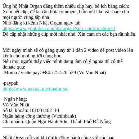
Ủng hộ Nhật Organ đăng thêm nhiều clip hay, bổ ích bằng cách:
Xem hết clip, để lại câu hỏi/ comment, bấm nút like và share cho
mọi người cùng tập nha!
Nhớ đăng kí kênh Nhật Organ ngay tại:
https://www.youtube.com/nhatorgan?sub_confirmation=1
Để cập nhật những clip mới nhất nhé! Xin cảm ơn các bạn rất nhiều.
————————————————————
Mỗi ngày mình sẽ cố gắng quay từ 1 đến 2 video để post video lên
kênh cho mọi người cùng học.
Nếu mọi người thấy việc mình đang làm có ý nghĩa thì có thể
donate qua:
-Momo / viettelpay: +84.775.526.529 (Vo Van Nhat)
-paypal:
https://www.paypal.me/nhatorgan
-Ngân hàng:
Võ Văn Nhật
Số tài khoản: 101001462110
Ngân hàng công thương (Vietinbank)
Chi nhánh: Quận Ngũ Hành Sơn, Thành Phố Đà Nẵng
————————————————————
Nhật Organ rất vui khi được đồng hành cùng với các bạn.