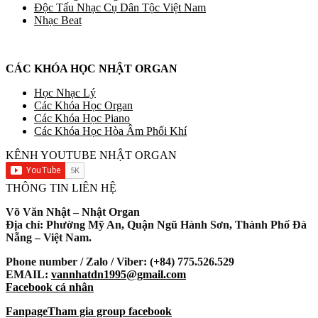
Độc Tấu Nhạc Cụ Dân Tộc Việt Nam
Nhạc Beat
CÁC KHÓA HỌC NHẬT ORGAN
Học Nhạc Lý
Các Khóa Học Organ
Các Khóa Học Piano
Các Khóa Học Hòa Âm Phối Khí
KÊNH YOUTUBE NHẬT ORGAN
THÔNG TIN LIÊN HỆ
Võ Văn Nhật – Nhật Organ
Địa chỉ: Phường Mỹ An, Quận Ngũ Hành Sơn, Thành Phố Đà
Nẵng – Việt Nam.
Phone number / Zalo / Viber: (+84) 775.526.529
EMAIL:
vannhatdn1995@gmail.com
Facebook cá nhân
Fanpage
Tham gia group facebook