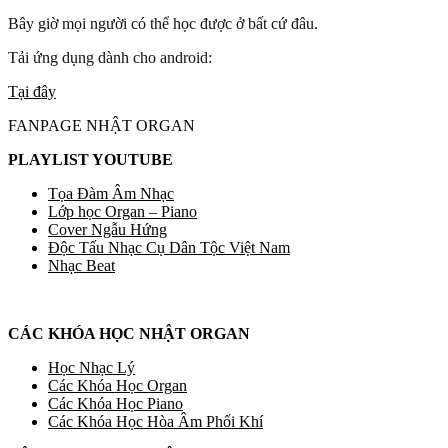
Bây giờ mọi người có thể học được ở bất cứ đâu.
Tải ứng dụng dành cho android:
Tại đây
FANPAGE NHẬT ORGAN
PLAYLIST YOUTUBE
Tọa Đàm Âm Nhạc
Lớp học Organ – Piano
Cover Ngẫu Hứng
Độc Tấu Nhạc Cụ Dân Tộc Việt Nam
Nhạc Beat
CÁC KHÓA HỌC NHẬT ORGAN
Học Nhạc Lý
Các Khóa Học Organ
Các Khóa Học Piano
Các Khóa Học Hòa Âm Phối Khí