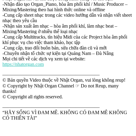
-Nhận đào tạo Organ_Piano, hòa âm phối khí / Music Producer –
Mixing/Mastering theo hai hình thức online và offline
-Cung cấp sheet nhạc trong các video hướng dẫn và nhận viết sheet
nhạc theo yêu cầu
-Nhận sản xuất âm nhạc – hòa âm phối khí, làm nhạc beat –
Mixing/Mastering ở nhiều thể loại nhạc
-Cung cấp Multitracks, tín hiệu Midi của các Project hòa âm phối
khí phục vụ cho việc tham khảo, học tập
-Cung cấp, trao đổi buôn bán, sửa chữa đàn cũ và mới
-Chuyên nhận tổ chức sự kiện tại Quảng Nam – Đà Nẵng
Mọi chi tiết về các dịch vụ xem tại website:
https://nhatorgan.com
————————————————————
© Bản quyền Video thuộc về Nhật Organ, vui lòng không reup!
© Copyright by Nhật Organ Channel ☞ Do not Reup, many
thanks!
© Copyright all rights reserved.
————————————————————
“HÃY SỐNG VÌ ĐAM MÊ. KHÔNG CÓ ĐAM MÊ KHÔNG
CÓ THIÊN TÀI”