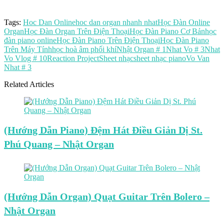
Tags:
Hoc Dan Online
hoc dan organ nhanh nhat
Học Đàn Online
Organ
Học Đàn Organ Trên Điện Thoại
Học Đàn Piano Cơ Bản
học
đàn piano online
Học Đàn Piano Trên Điện Thoại
Học Đàn Piano
Trên Máy Tính
học hoà âm phối khí
Nhật Organ # 1
Nhat Vo # 3
Nhat
Vo Vlog # 10
Reaction Project
Sheet nhạc
sheet nhạc piano
Vo Van
Nhat # 3
Related Articles
(Hướng Dẫn Piano) Đệm Hát Điều Giản Dị St.
Phú Quang – Nhật Organ
(Hướng Dẫn Organ) Quạt Guitar Trên Bolero –
Nhật Organ