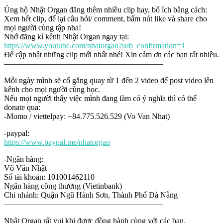
Ủng hộ Nhật Organ đăng thêm nhiều clip hay, bổ ích bằng cách:
Xem hết clip, để lại câu hỏi/ comment, bấm nút like và share cho
mọi người cùng tập nha!
Nhớ đăng kí kênh Nhật Organ ngay tại:
https://www.youtube.com/nhatorgan?sub_confirmation=1
Để cập nhật những clip mới nhất nhé! Xin cảm ơn các bạn rất nhiều.
————————————————————
Mỗi ngày mình sẽ cố gắng quay từ 1 đến 2 video để post video lên
kênh cho mọi người cùng học.
Nếu mọi người thấy việc mình đang làm có ý nghĩa thì có thể
donate qua:
-Momo / viettelpay: +84.775.526.529 (Vo Van Nhat)
-paypal:
https://www.paypal.me/nhatorgan
-Ngân hàng:
Võ Văn Nhật
Số tài khoản: 101001462110
Ngân hàng công thương (Vietinbank)
Chi nhánh: Quận Ngũ Hành Sơn, Thành Phố Đà Nẵng
————————————————————
Nhật Organ rất vui khi được đồng hành cùng với các bạn.