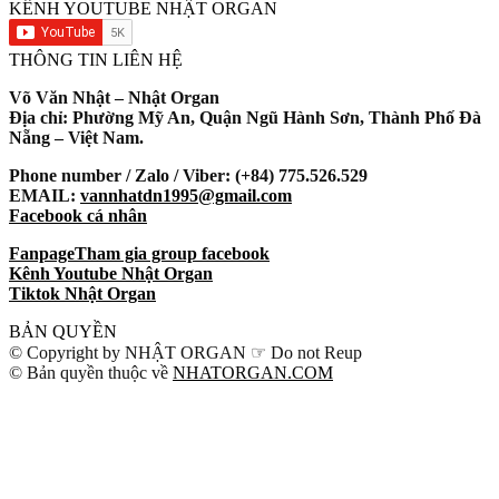
KÊNH YOUTUBE NHẬT ORGAN
THÔNG TIN LIÊN HỆ
Võ Văn Nhật – Nhật Organ
Địa chỉ: Phường Mỹ An, Quận Ngũ Hành Sơn, Thành Phố Đà
Nẵng – Việt Nam.
Phone number / Zalo / Viber: (+84) 775.526.529
EMAIL:
vannhatdn1995@gmail.com
Facebook cá nhân
Fanpage
Tham gia group facebook
Kênh Youtube Nhật Organ
Tiktok Nhật Organ
BẢN QUYỀN
© Copyright by NHẬT ORGAN ☞ Do not Reup
© Bản quyền thuộc về
NHATORGAN.COM