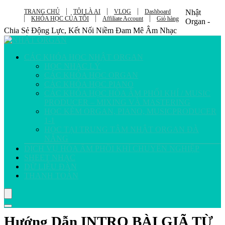
TRANG CHỦ
TÔI LÀ AI
VLOG
Dashboard
Nhật
KHÓA HỌC CỦA TÔI
Affiliate Account
Giỏ hàng
Organ -
Chia Sẻ Động Lực, Kết Nối Niềm Đam Mê Âm Nhạc
CÁC KHÓA HỌC NHẬT ORGAN
HỌC NHẠC LÝ
CÁC KHÓA HỌC ORGAN
CÁC KHÓA HỌC PIANO
CÁC KHÓA HỌC HÒA ÂM PHỐI KHÍ / MUSIC
PRODUCER – MIXING VÀ MASTERING
HỌC KÈM ORGAN, PIANO, MUSICPRODUCER
1-1
HỌC TẠI TRUNG TÂM NHẬT ORGAN ĐÀ
NẴNG
DỊCH VỤ HÒA ÂM PHỐI KHÍ CHUYÊN NGHIỆP
SHEET NHẠC
DỮ LIỆU ĐÀN
THANH TOÁN
Hướng Dẫn INTRO BÀI GIÃ TỪ