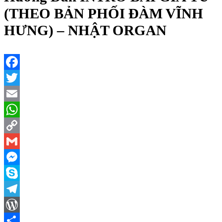
(THEO BẢN PHỐI ĐÀM VĨNH
HƯNG) – NHẬT ORGAN
Facebook
Twitter
Email
WhatsApp
Copy
Link
Gmail
Messenger
Skype
Telegram
WordPress