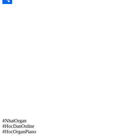
Share
#NhatOrgan
#HocDanOnline
#HocOrganPiano