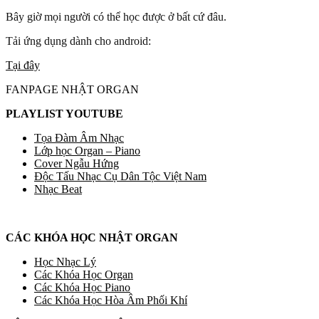
Bây giờ mọi người có thể học được ở bất cứ đâu.
Tải ứng dụng dành cho android:
Tại đây
FANPAGE NHẬT ORGAN
PLAYLIST YOUTUBE
Tọa Đàm Âm Nhạc
Lớp học Organ – Piano
Cover Ngẫu Hứng
Độc Tấu Nhạc Cụ Dân Tộc Việt Nam
Nhạc Beat
CÁC KHÓA HỌC NHẬT ORGAN
Học Nhạc Lý
Các Khóa Học Organ
Các Khóa Học Piano
Các Khóa Học Hòa Âm Phối Khí