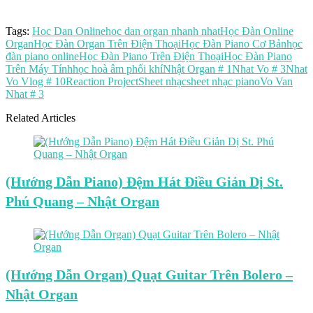
Tags:
Hoc Dan Online
hoc dan organ nhanh nhat
Học Đàn Online
Organ
Học Đàn Organ Trên Điện Thoại
Học Đàn Piano Cơ Bản
học
đàn piano online
Học Đàn Piano Trên Điện Thoại
Học Đàn Piano
Trên Máy Tính
học hoà âm phối khí
Nhật Organ # 1
Nhat Vo # 3
Nhat
Vo Vlog # 10
Reaction Project
Sheet nhạc
sheet nhạc piano
Vo Van
Nhat # 3
Related Articles
(Hướng Dẫn Piano) Đệm Hát Điều Giản Dị St.
Phú Quang – Nhật Organ
(Hướng Dẫn Organ) Quạt Guitar Trên Bolero –
Nhật Organ