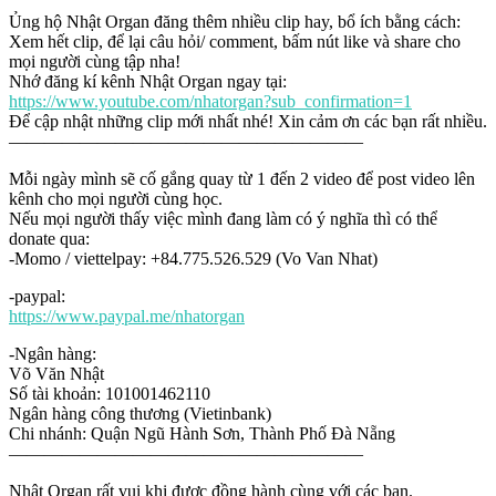
Ủng hộ Nhật Organ đăng thêm nhiều clip hay, bổ ích bằng cách:
Xem hết clip, để lại câu hỏi/ comment, bấm nút like và share cho
mọi người cùng tập nha!
Nhớ đăng kí kênh Nhật Organ ngay tại:
https://www.youtube.com/nhatorgan?sub_confirmation=1
Để cập nhật những clip mới nhất nhé! Xin cảm ơn các bạn rất nhiều.
————————————————————
Mỗi ngày mình sẽ cố gắng quay từ 1 đến 2 video để post video lên
kênh cho mọi người cùng học.
Nếu mọi người thấy việc mình đang làm có ý nghĩa thì có thể
donate qua:
-Momo / viettelpay: +84.775.526.529 (Vo Van Nhat)
-paypal:
https://www.paypal.me/nhatorgan
-Ngân hàng:
Võ Văn Nhật
Số tài khoản: 101001462110
Ngân hàng công thương (Vietinbank)
Chi nhánh: Quận Ngũ Hành Sơn, Thành Phố Đà Nẵng
————————————————————
Nhật Organ rất vui khi được đồng hành cùng với các bạn.