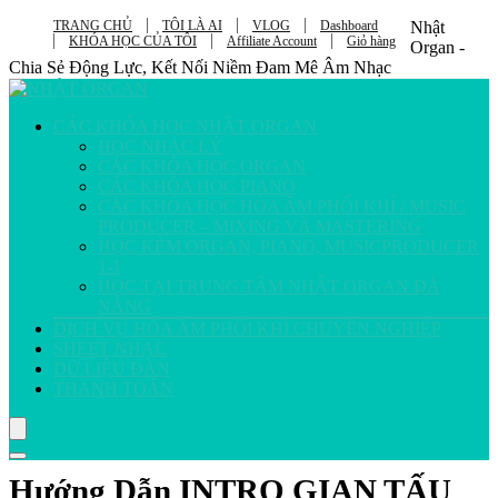
TRANG CHỦ
TÔI LÀ AI
VLOG
Dashboard
Nhật
KHÓA HỌC CỦA TÔI
Affiliate Account
Giỏ hàng
Organ -
Chia Sẻ Động Lực, Kết Nối Niềm Đam Mê Âm Nhạc
CÁC KHÓA HỌC NHẬT ORGAN
HỌC NHẠC LÝ
CÁC KHÓA HỌC ORGAN
CÁC KHÓA HỌC PIANO
CÁC KHÓA HỌC HÒA ÂM PHỐI KHÍ / MUSIC
PRODUCER – MIXING VÀ MASTERING
HỌC KÈM ORGAN, PIANO, MUSICPRODUCER
1-1
HỌC TẠI TRUNG TÂM NHẬT ORGAN ĐÀ
NẴNG
DỊCH VỤ HÒA ÂM PHỐI KHÍ CHUYÊN NGHIỆP
SHEET NHẠC
DỮ LIỆU ĐÀN
THANH TOÁN
Hướng Dẫn INTRO GIAN TẤU