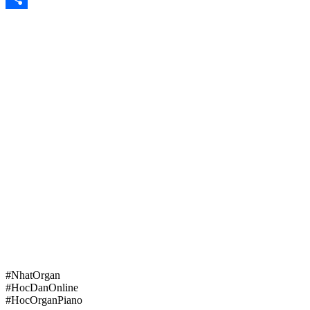
Share
#NhatOrgan
#HocDanOnline
#HocOrganPiano