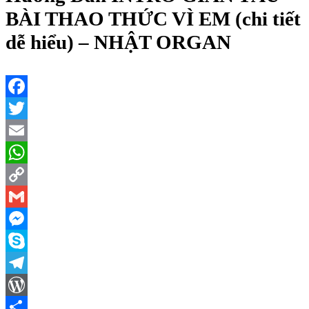
BÀI THAO THỨC VÌ EM (chi tiết
dễ hiểu) – NHẬT ORGAN
Facebook
Twitter
Email
WhatsApp
Copy
Link
Gmail
Messenger
Skype
Telegram
WordPress