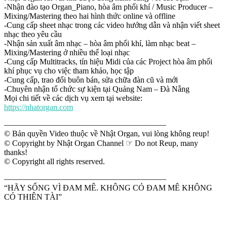
-Nhận đào tạo Organ_Piano, hòa âm phối khí / Music Producer –
Mixing/Mastering theo hai hình thức online và offline
-Cung cấp sheet nhạc trong các video hướng dẫn và nhận viết sheet
nhạc theo yêu cầu
-Nhận sản xuất âm nhạc – hòa âm phối khí, làm nhạc beat –
Mixing/Mastering ở nhiều thể loại nhạc
-Cung cấp Multitracks, tín hiệu Midi của các Project hòa âm phối
khí phục vụ cho việc tham khảo, học tập
-Cung cấp, trao đổi buôn bán, sửa chữa đàn cũ và mới
-Chuyên nhận tổ chức sự kiện tại Quảng Nam – Đà Nẵng
Mọi chi tiết về các dịch vụ xem tại website:
https://nhatorgan.com
————————————————————
© Bản quyền Video thuộc về Nhật Organ, vui lòng không reup!
© Copyright by Nhật Organ Channel ☞ Do not Reup, many
thanks!
© Copyright all rights reserved.
————————————————————
“HÃY SỐNG VÌ ĐAM MÊ. KHÔNG CÓ ĐAM MÊ KHÔNG
CÓ THIÊN TÀI”