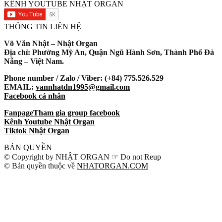
KÊNH YOUTUBE NHẬT ORGAN
THÔNG TIN LIÊN HỆ
Võ Văn Nhật – Nhật Organ
Địa chỉ: Phường Mỹ An, Quận Ngũ Hành Sơn, Thành Phố Đà
Nẵng – Việt Nam.
Phone number / Zalo / Viber: (+84) 775.526.529
EMAIL:
vannhatdn1995@gmail.com
Facebook cá nhân
Fanpage
Tham gia group facebook
Kênh Youtube Nhật Organ
Tiktok Nhật Organ
BẢN QUYỀN
© Copyright by NHẬT ORGAN ☞ Do not Reup
© Bản quyền thuộc về
NHATORGAN.COM