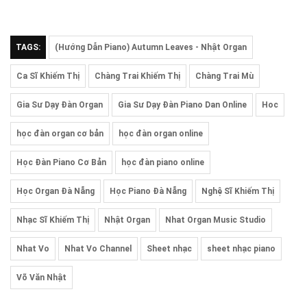
TAGS:
(Hướng Dẫn Piano) Autumn Leaves - Nhật Organ
Ca Sĩ Khiếm Thị
Chàng Trai Khiếm Thị
Chàng Trai Mù
Gia Sư Dạy Đàn Organ
Gia Sư Dạy Đàn Piano Dan Online
Hoc
học đàn organ cơ bản
học đàn organ online
Học Đàn Piano Cơ Bản
học đàn piano online
Học Organ Đà Nẵng
Học Piano Đà Nẵng
Nghệ Sĩ Khiếm Thị
Nhạc Sĩ Khiếm Thị
Nhật Organ
Nhat Organ Music Studio
Nhat Vo
Nhat Vo Channel
Sheet nhạc
sheet nhạc piano
Võ Văn Nhật