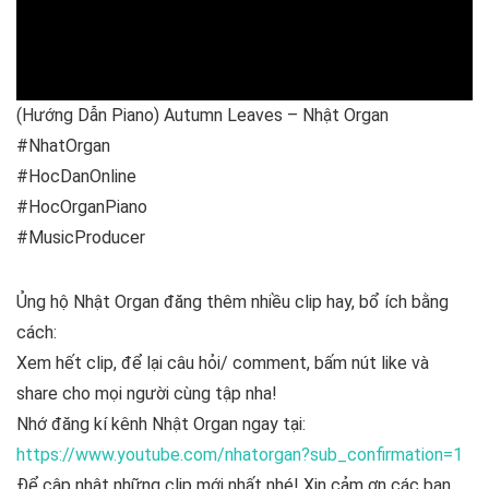
(Hướng Dẫn Piano) Autumn Leaves – Nhật Organ
#NhatOrgan
#HocDanOnline
#HocOrganPiano
#MusicProducer
Ủng hộ Nhật Organ đăng thêm nhiều clip hay, bổ ích bằng
cách:
Xem hết clip, để lại câu hỏi/ comment, bấm nút like và
share cho mọi người cùng tập nha!
Nhớ đăng kí kênh Nhật Organ ngay tại:
https://www.youtube.com/nhatorgan?sub_confirmation=1
Để cập nhật những clip mới nhất nhé! Xin cảm ơn các bạn