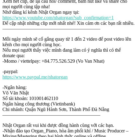
Xem hết clip, để lại câu hỏi/ comment, bấm nút like và share cho
mọi người cùng tập nha!
Nhớ đăng kí kênh Nhật Organ ngay tại:
https://www.youtube.com/nhatorgan?sub_confirmation=1
Để cập nhật những clip mới nhất nhé! Xin cảm ơn các bạn rất nhiều.
————————————————————
Mỗi ngày mình sẽ cố gắng quay từ 1 đến 2 video để post video lên
kênh cho mọi người cùng học.
Nếu mọi người thấy việc mình đang làm có ý nghĩa thì có thể
donate qua:
-Momo / viettelpay: +84.775.526.529 (Vo Van Nhat)
-paypal:
https://www.paypal.me/nhatorgan
-Ngân hàng:
Võ Văn Nhật
Số tài khoản: 101001462110
Ngân hàng công thương (Vietinbank)
Chi nhánh: Quận Ngũ Hành Sơn, Thành Phố Đà Nẵng
————————————————————
Nhật Organ rất vui khi được đồng hành cùng với các bạn.
-Nhận đào tạo Organ_Piano, hòa âm phối khí / Music Producer –
Mixing/Mastering theo hai hình thức online và offline