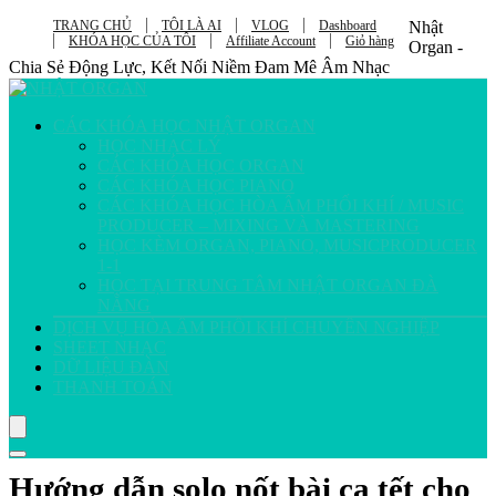
TRANG CHỦ
TÔI LÀ AI
VLOG
Dashboard
Nhật
KHÓA HỌC CỦA TÔI
Affiliate Account
Giỏ hàng
Organ -
Chia Sẻ Động Lực, Kết Nối Niềm Đam Mê Âm Nhạc
CÁC KHÓA HỌC NHẬT ORGAN
HỌC NHẠC LÝ
CÁC KHÓA HỌC ORGAN
CÁC KHÓA HỌC PIANO
CÁC KHÓA HỌC HÒA ÂM PHỐI KHÍ / MUSIC
PRODUCER – MIXING VÀ MASTERING
HỌC KÈM ORGAN, PIANO, MUSICPRODUCER
1-1
HỌC TẠI TRUNG TÂM NHẬT ORGAN ĐÀ
NẴNG
DỊCH VỤ HÒA ÂM PHỐI KHÍ CHUYÊN NGHIỆP
SHEET NHẠC
DỮ LIỆU ĐÀN
THANH TOÁN
Hướng dẫn solo nốt bài ca tết cho