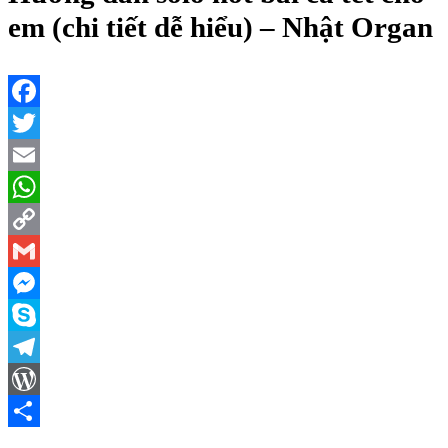
em (chi tiết dễ hiểu) – Nhật Organ
Facebook
Twitter
Email
WhatsApp
Copy
Link
Gmail
Messenger
Skype
Telegram
WordPress
Share