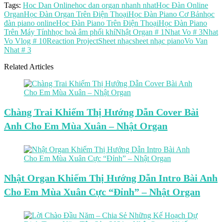
Tags:
Hoc Dan Online
hoc dan organ nhanh nhat
Học Đàn Online
Organ
Học Đàn Organ Trên Điện Thoại
Học Đàn Piano Cơ Bản
học
đàn piano online
Học Đàn Piano Trên Điện Thoại
Học Đàn Piano
Trên Máy Tính
học hoà âm phối khí
Nhật Organ # 1
Nhat Vo # 3
Nhat
Vo Vlog # 10
Reaction Project
Sheet nhạc
sheet nhạc piano
Vo Van
Nhat # 3
Related Articles
Chàng Trai Khiếm Thị Hướng Dẫn Cover Bài
Anh Cho Em Mùa Xuân – Nhật Organ
Nhật Organ Khiếm Thị Hướng Dẫn Intro Bài Anh
Cho Em Mùa Xuân Cực “Đỉnh” – Nhật Organ