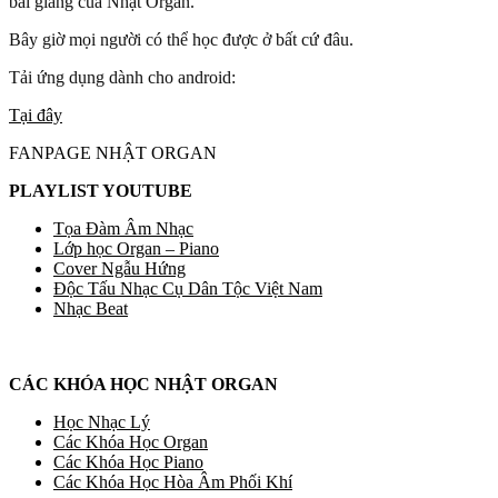
bài giảng của Nhật Organ.
Bây giờ mọi người có thể học được ở bất cứ đâu.
Tải ứng dụng dành cho android:
Tại đây
FANPAGE NHẬT ORGAN
PLAYLIST YOUTUBE
Tọa Đàm Âm Nhạc
Lớp học Organ – Piano
Cover Ngẫu Hứng
Độc Tấu Nhạc Cụ Dân Tộc Việt Nam
Nhạc Beat
CÁC KHÓA HỌC NHẬT ORGAN
Học Nhạc Lý
Các Khóa Học Organ
Các Khóa Học Piano
Các Khóa Học Hòa Âm Phối Khí