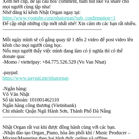
Xem hết clip, để lại câu hỏi/ comment, bấm nút like và share cho
mọi người cùng tập nha!
Nhớ đăng kí kênh Nhật Organ ngay tại:
https://www.youtube.com/nhatorgan?sub_confirmation=1
Để cập nhật những clip mới nhất nhé! Xin cảm ơn các bạn rất nhiều.
————————————————————
Mỗi ngày mình sẽ cố gắng quay từ 1 đến 2 video để post video lên
kênh cho mọi người cùng học.
Nếu mọi người thấy việc mình đang làm có ý nghĩa thì có thể
donate qua:
-Momo / viettelpay: +84.775.526.529 (Vo Van Nhat)
-paypal:
https://www.paypal.me/nhatorgan
-Ngân hàng:
Võ Văn Nhật
Số tài khoản: 101001462110
Ngân hàng công thương (Vietinbank)
Chi nhánh: Quận Ngũ Hành Sơn, Thành Phố Đà Nẵng
————————————————————
Nhật Organ rất vui khi được đồng hành cùng với các bạn.
-Nhận đào tạo Organ_Piano, hòa âm phối khí / Music Producer –
Mixing/Mastering theo hai hình thức online và offline