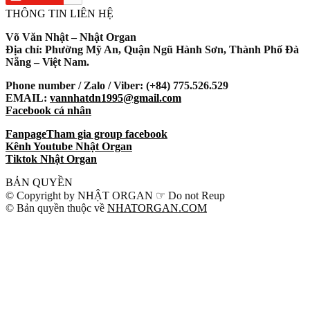
THÔNG TIN LIÊN HỆ
Võ Văn Nhật – Nhật Organ
Địa chỉ: Phường Mỹ An, Quận Ngũ Hành Sơn, Thành Phố Đà
Nẵng – Việt Nam.
Phone number / Zalo / Viber: (+84) 775.526.529
EMAIL:
vannhatdn1995@gmail.com
Facebook cá nhân
Fanpage
Tham gia group facebook
Kênh Youtube Nhật Organ
Tiktok Nhật Organ
BẢN QUYỀN
© Copyright by NHẬT ORGAN ☞ Do not Reup
© Bản quyền thuộc về
NHATORGAN.COM