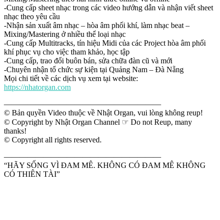
-Cung cấp sheet nhạc trong các video hướng dẫn và nhận viết sheet
nhạc theo yêu cầu
-Nhận sản xuất âm nhạc – hòa âm phối khí, làm nhạc beat –
Mixing/Mastering ở nhiều thể loại nhạc
-Cung cấp Multitracks, tín hiệu Midi của các Project hòa âm phối
khí phục vụ cho việc tham khảo, học tập
-Cung cấp, trao đổi buôn bán, sửa chữa đàn cũ và mới
-Chuyên nhận tổ chức sự kiện tại Quảng Nam – Đà Nẵng
Mọi chi tiết về các dịch vụ xem tại website:
https://nhatorgan.com
————————————————————
© Bản quyền Video thuộc về Nhật Organ, vui lòng không reup!
© Copyright by Nhật Organ Channel ☞ Do not Reup, many
thanks!
© Copyright all rights reserved.
————————————————————
“HÃY SỐNG VÌ ĐAM MÊ. KHÔNG CÓ ĐAM MÊ KHÔNG
CÓ THIÊN TÀI”