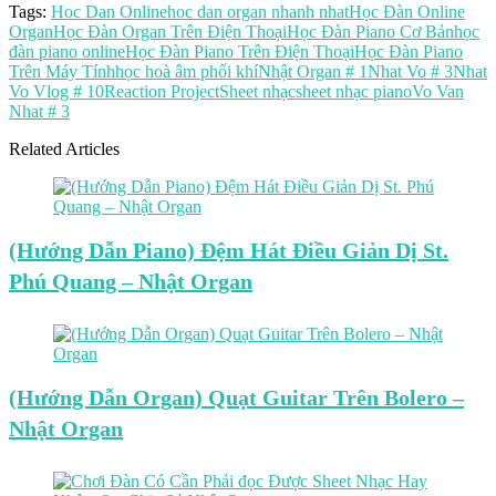
Tags:
Hoc Dan Online
hoc dan organ nhanh nhat
Học Đàn Online
Organ
Học Đàn Organ Trên Điện Thoại
Học Đàn Piano Cơ Bản
học
đàn piano online
Học Đàn Piano Trên Điện Thoại
Học Đàn Piano
Trên Máy Tính
học hoà âm phối khí
Nhật Organ # 1
Nhat Vo # 3
Nhat
Vo Vlog # 10
Reaction Project
Sheet nhạc
sheet nhạc piano
Vo Van
Nhat # 3
Related Articles
(Hướng Dẫn Piano) Đệm Hát Điều Giản Dị St.
Phú Quang – Nhật Organ
(Hướng Dẫn Organ) Quạt Guitar Trên Bolero –
Nhật Organ