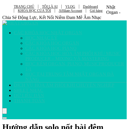
TRANG CHỦ
TÔI LÀ AI
VLOG
Dashboard
Nhật
KHÓA HỌC CỦA TÔI
Affiliate Account
Giỏ hàng
Organ -
Chia Sẻ Động Lực, Kết Nối Niềm Đam Mê Âm Nhạc
CÁC KHÓA HỌC NHẬT ORGAN
HỌC NHẠC LÝ
CÁC KHÓA HỌC ORGAN
CÁC KHÓA HỌC PIANO
CÁC KHÓA HỌC HÒA ÂM PHỐI KHÍ / MUSIC
PRODUCER – MIXING VÀ MASTERING
HỌC KÈM ORGAN, PIANO, MUSICPRODUCER
1-1
HỌC TẠI TRUNG TÂM NHẬT ORGAN ĐÀ
NẴNG
DỊCH VỤ HÒA ÂM PHỐI KHÍ CHUYÊN NGHIỆP
SHEET NHẠC
DỮ LIỆU ĐÀN
THANH TOÁN
Hướng dẫn solo nốt bài đêm