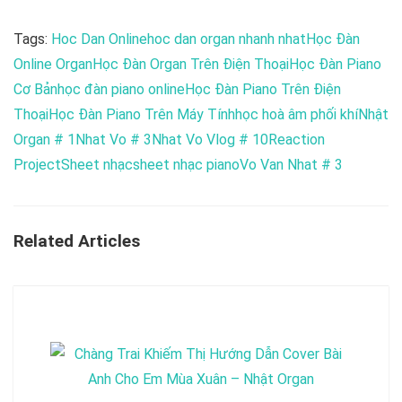
Tags:
Hoc Dan Online
hoc dan organ nhanh nhat
Học Đàn
Online Organ
Học Đàn Organ Trên Điện Thoại
Học Đàn Piano
Cơ Bản
học đàn piano online
Học Đàn Piano Trên Điện
Thoại
Học Đàn Piano Trên Máy Tính
học hoà âm phối khí
Nhật
Organ # 1
Nhat Vo # 3
Nhat Vo Vlog # 10
Reaction
Project
Sheet nhạc
sheet nhạc piano
Vo Van Nhat # 3
Related Articles