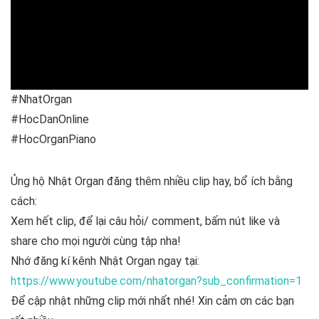
k
p
#NhatOrgan
#HocDanOnline
#HocOrganPiano
Ủng hộ Nhật Organ đăng thêm nhiều clip hay, bổ ích bằng
cách:
Xem hết clip, để lại câu hỏi/ comment, bấm nút like và
share cho mọi người cùng tập nha!
Nhớ đăng kí kênh Nhật Organ ngay tại:
https://www.youtube.com/nhatorgan?sub_confirmation=1
Để cập nhật những clip mới nhất nhé! Xin cảm ơn các bạn