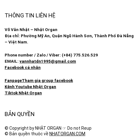
THÔNG TIN LIÊN HỆ
Võ Văn Nhật – Nhật Organ
Địa chỉ: Phường Mỹ An, Quận Ngũ Hành Sơn, Thành Phố Đà Nẵng
– Việt Nam.
Phone number / Zalo / Viber: (+84) 775.526.529
EMAIL:
vannhatdn1995@gmail.com
Facebook cá nhân
Fanpage
Tham gia group facebook
Kênh Youtube Nhật Organ
Tiktok Nhật Organ
BẢN QUYỀN
© Copyright by NHẬT ORGAN ☞ Do not Reup
© Bản quyền thuộc về
NHATORGAN.COM