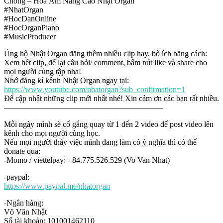
Chồng – Hòa Âm Nâng Cao Nhật Organ
#NhatOrgan
#HocDanOnline
#HocOrganPiano
#MusicProducer
Ủng hộ Nhật Organ đăng thêm nhiều clip hay, bổ ích bằng cách:
Xem hết clip, để lại câu hỏi/ comment, bấm nút like và share cho
mọi người cùng tập nha!
Nhớ đăng kí kênh Nhật Organ ngay tại:
https://www.youtube.com/nhatorgan?sub_confirmation=1
Để cập nhật những clip mới nhất nhé! Xin cảm ơn các bạn rất nhiều.
————————————————————
Mỗi ngày mình sẽ cố gắng quay từ 1 đến 2 video để post video lên
kênh cho mọi người cùng học.
Nếu mọi người thấy việc mình đang làm có ý nghĩa thì có thể
donate qua:
-Momo / viettelpay: +84.775.526.529 (Vo Van Nhat)
-paypal:
https://www.paypal.me/nhatorgan
-Ngân hàng:
Võ Văn Nhật
Số tài khoản: 101001462110