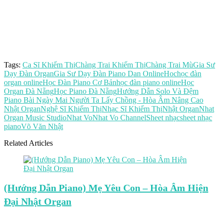
Tags:
Ca Sĩ Khiếm Thị
Chàng Trai Khiếm Thị
Chàng Trai Mù
Gia Sư
Dạy Đàn Organ
Gia Sư Dạy Đàn Piano Dan Online
Hoc
học đàn
organ online
Học Đàn Piano Cơ Bản
học đàn piano online
Học
Organ Đà Nẵng
Học Piano Đà Nẵng
Hướng Dẫn Solo Và Đệm
Piano Bài Ngày Mai Người Ta Lấy Chồng - Hòa Âm Nâng Cao
Nhật Organ
Nghệ Sĩ Khiếm Thị
Nhạc Sĩ Khiếm Thị
Nhật Organ
Nhat
Organ Music Studio
Nhat Vo
Nhat Vo Channel
Sheet nhạc
sheet nhạc
piano
Võ Văn Nhật
Related Articles
(Hướng Dẫn Piano) Mẹ Yêu Con – Hòa Âm Hiện
Đại Nhật Organ