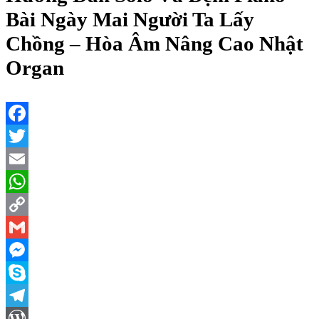
Bài Ngày Mai Người Ta Lấy
Chồng – Hòa Âm Nâng Cao Nhật
Organ
Facebook
Twitter
Email
WhatsApp
Copy
Link
Gmail
Messenger
Skype
Telegram