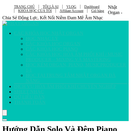
TRANG CHỦ
TÔI LÀ AI
VLOG
Dashboard
Nhật
KHÓA HỌC CỦA TÔI
Affiliate Account
Giỏ hàng
Organ -
Chia Sẻ Động Lực, Kết Nối Niềm Đam Mê Âm Nhạc
CÁC KHÓA HỌC NHẬT ORGAN
HỌC NHẠC LÝ
CÁC KHÓA HỌC ORGAN
CÁC KHÓA HỌC PIANO
CÁC KHÓA HỌC HÒA ÂM PHỐI KHÍ / MUSIC
PRODUCER – MIXING VÀ MASTERING
HỌC KÈM ORGAN, PIANO, MUSICPRODUCER
1-1
HỌC TẠI TRUNG TÂM NHẬT ORGAN ĐÀ
NẴNG
DỊCH VỤ HÒA ÂM PHỐI KHÍ CHUYÊN NGHIỆP
SHEET NHẠC
DỮ LIỆU ĐÀN
THANH TOÁN
Hướng Dẫn Solo Và Đệm Piano