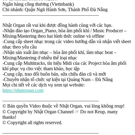
Ngân hàng công thương (Vietinbank)
Chi nhánh: Quận Ngũ Hành Sơn, Thành Phố Đà Nẵng
————————————————————
Nhật Organ rất vui khi được đồng hành cùng với các bạn.
-Nhận đào tạo Organ_Piano, hòa âm phối khí / Music Producer –
Mixing/Mastering theo hai hình thức online và offline
-Cung cấp sheet nhạc trong các video hướng dẫn và nhận viết sheet
nhạc theo yêu cầu
-Nhận sản xuất âm nhạc – hòa âm phối khí, làm nhạc beat –
Mixing/Mastering ở nhiều thể loại nhạc
-Cung cấp Multitracks, tín hiệu Midi của các Project hòa âm phối
khí phục vụ cho việc tham khảo, học tập
-Cung cấp, trao đổi buôn bán, sửa chữa đàn cũ và mới
-Chuyên nhận tổ chức sự kiện tại Quảng Nam – Đà Nẵng
Mọi chi tiết về các dịch vụ xem tại website:
https://nhatorgan.com
————————————————————
© Bản quyền Video thuộc về Nhật Organ, vui lòng không reup!
© Copyright by Nhật Organ Channel ☞ Do not Reup, many
thanks!
© Copyright all rights reserved.
————————————————————