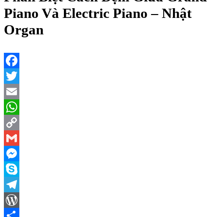
Piano Và Electric Piano – Nhật
Organ
Facebook
Twitter
Email
WhatsApp
Copy
Link
Gmail
Messenger
Skype
Telegram
WordPress