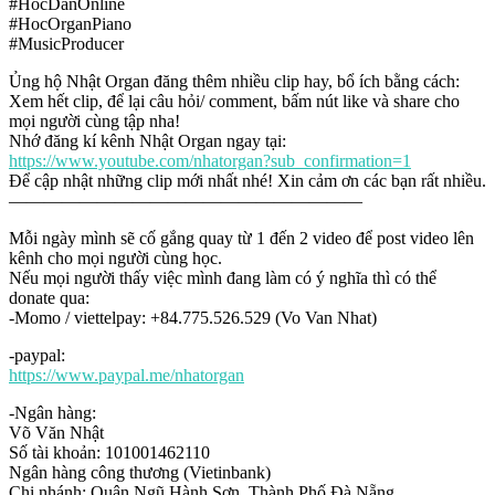
#HocDanOnline
#HocOrganPiano
#MusicProducer
Ủng hộ Nhật Organ đăng thêm nhiều clip hay, bổ ích bằng cách:
Xem hết clip, để lại câu hỏi/ comment, bấm nút like và share cho
mọi người cùng tập nha!
Nhớ đăng kí kênh Nhật Organ ngay tại:
https://www.youtube.com/nhatorgan?sub_confirmation=1
Để cập nhật những clip mới nhất nhé! Xin cảm ơn các bạn rất nhiều.
————————————————————
Mỗi ngày mình sẽ cố gắng quay từ 1 đến 2 video để post video lên
kênh cho mọi người cùng học.
Nếu mọi người thấy việc mình đang làm có ý nghĩa thì có thể
donate qua:
-Momo / viettelpay: +84.775.526.529 (Vo Van Nhat)
-paypal:
https://www.paypal.me/nhatorgan
-Ngân hàng:
Võ Văn Nhật
Số tài khoản: 101001462110
Ngân hàng công thương (Vietinbank)
Chi nhánh: Quận Ngũ Hành Sơn, Thành Phố Đà Nẵng