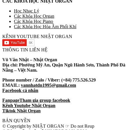
CÁC KHÓA HỌC NHẬT ORGAN
Học Nhạc Lý
Các Khóa Học Organ
Các Khóa Học Piano
Các Khóa Học Hòa Âm Phối Khí
KÊNH YOUTUBE NHẬT ORGAN
THÔNG TIN LIÊN HỆ
Võ Văn Nhật – Nhật Organ
Địa chỉ: Phường Mỹ An, Quận Ngũ Hành Sơn, Thành Phố Đà
Nẵng – Việt Nam.
Phone number / Zalo / Viber: (+84) 775.526.529
EMAIL:
vannhatdn1995@gmail.com
Facebook cá nhân
Fanpage
Tham gia group facebook
Kênh Youtube Nhật Organ
Tiktok Nhật Organ
BẢN QUYỀN
© Copyright by NHẬT ORGAN ☞ Do not Reup