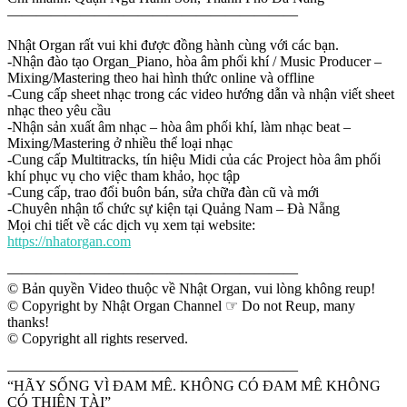
————————————————————
Nhật Organ rất vui khi được đồng hành cùng với các bạn.
-Nhận đào tạo Organ_Piano, hòa âm phối khí / Music Producer –
Mixing/Mastering theo hai hình thức online và offline
-Cung cấp sheet nhạc trong các video hướng dẫn và nhận viết sheet
nhạc theo yêu cầu
-Nhận sản xuất âm nhạc – hòa âm phối khí, làm nhạc beat –
Mixing/Mastering ở nhiều thể loại nhạc
-Cung cấp Multitracks, tín hiệu Midi của các Project hòa âm phối
khí phục vụ cho việc tham khảo, học tập
-Cung cấp, trao đổi buôn bán, sửa chữa đàn cũ và mới
-Chuyên nhận tổ chức sự kiện tại Quảng Nam – Đà Nẵng
Mọi chi tiết về các dịch vụ xem tại website:
https://nhatorgan.com
————————————————————
© Bản quyền Video thuộc về Nhật Organ, vui lòng không reup!
© Copyright by Nhật Organ Channel ☞ Do not Reup, many
thanks!
© Copyright all rights reserved.
————————————————————
“HÃY SỐNG VÌ ĐAM MÊ. KHÔNG CÓ ĐAM MÊ KHÔNG
CÓ THIÊN TÀI”