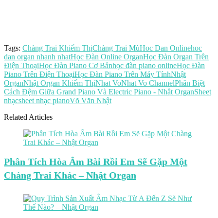
Tags:
Chàng Trai Khiếm Thị
Chàng Trai Mù
Hoc Dan Online
hoc
dan organ nhanh nhat
Học Đàn Online Organ
Học Đàn Organ Trên
Điện Thoại
Học Đàn Piano Cơ Bản
học đàn piano online
Học Đàn
Piano Trên Điện Thoại
Học Đàn Piano Trên Máy Tính
Nhật
Organ
Nhật Organ Khiếm Thị
Nhat Vo
Nhat Vo Channel
Phân Biệt
Cách Đệm Giữa Grand Piano Và Electric Piano - Nhật Organ
Sheet
nhạc
sheet nhạc piano
Võ Văn Nhật
Related Articles
Phân Tích Hòa Âm Bài Rồi Em Sẽ Gặp Một
Chàng Trai Khác – Nhật Organ