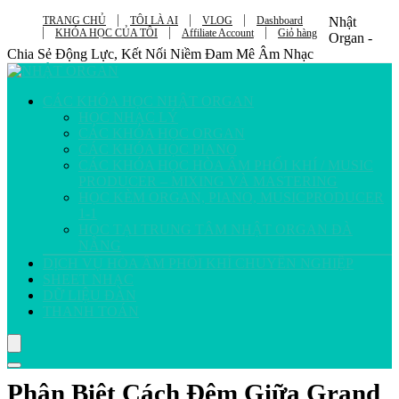
TRANG CHỦ
TÔI LÀ AI
VLOG
Dashboard
Nhật
KHÓA HỌC CỦA TÔI
Affiliate Account
Giỏ hàng
Organ -
Chia Sẻ Động Lực, Kết Nối Niềm Đam Mê Âm Nhạc
CÁC KHÓA HỌC NHẬT ORGAN
HỌC NHẠC LÝ
CÁC KHÓA HỌC ORGAN
CÁC KHÓA HỌC PIANO
CÁC KHÓA HỌC HÒA ÂM PHỐI KHÍ / MUSIC
PRODUCER – MIXING VÀ MASTERING
HỌC KÈM ORGAN, PIANO, MUSICPRODUCER
1-1
HỌC TẠI TRUNG TÂM NHẬT ORGAN ĐÀ
NẴNG
DỊCH VỤ HÒA ÂM PHỐI KHÍ CHUYÊN NGHIỆP
SHEET NHẠC
DỮ LIỆU ĐÀN
THANH TOÁN
Phân Biệt Cách Đệm Giữa Grand