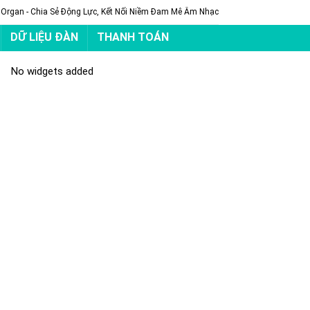
 Organ - Chia Sẻ Động Lực, Kết Nối Niềm Đam Mê Âm Nhạc
DỮ LIỆU ĐÀN
THANH TOÁN
No widgets added