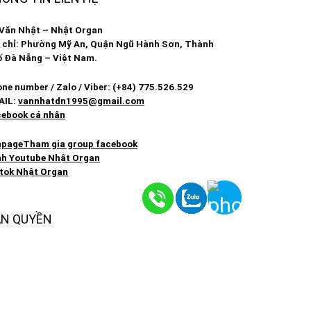
Văn Nhật – Nhật Organ
 chỉ: Phường Mỹ An, Quận Ngũ Hành Sơn, Thành
 Đà Nẵng – Việt Nam.
ne number / Zalo / Viber: (+84) 775.526.529
AIL:
vannhatdn1995@gmail.com
ebook cá nhân
npage
Tham gia group facebook
h Youtube Nhật Organ
tok Nhật Organ
N QUYỀN
opyright by NHẬT ORGAN ☞ Do not Reup
ản quyền thuộc về
NHATORGAN.COM