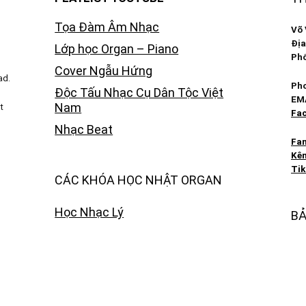
Tọa Đàm Âm Nhạc
Võ 
Địa
Lớp học Organ – Piano
Phố
Cover Ngẫu Hứng
ad.
Pho
Độc Tấu Nhạc Cụ Dân Tộc Việt
EM
Nam
t
Fac
Nhạc Beat
Fa
Kên
Tik
CÁC KHÓA HỌC NHẬT ORGAN
Học Nhạc Lý
BẢ
Các Khóa Học Organ
© C
Các Khóa Học Piano
© B
Các Khóa Học Hòa Âm Phối Khí