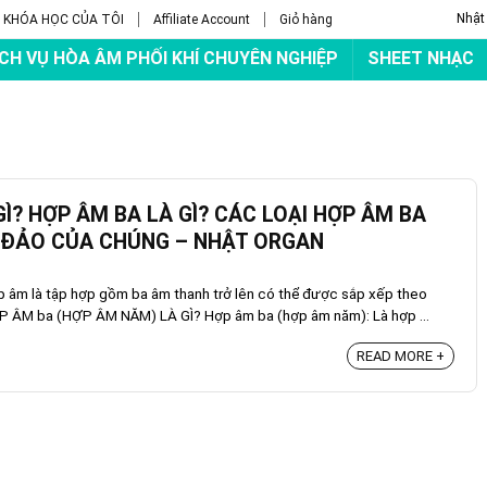
Nhật
KHÓA HỌC CỦA TÔI
Affiliate Account
Giỏ hàng
ỊCH VỤ HÒA ÂM PHỐI KHÍ CHUYÊN NGHIỆP
SHEET NHẠC
Ì? HỢP ÂM BA LÀ GÌ? CÁC LOẠI HỢP ÂM BA
 ĐẢO CỦA CHÚNG – NHẬT ORGAN
âm là tập hợp gồm ba âm thanh trở lên có thể được sắp xếp theo
P ÂM ba (HỢP ÂM NĂM) LÀ GÌ? Hợp âm ba (hợp âm năm): Là hợp ...
READ MORE +