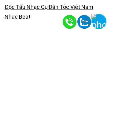
Độc Tấu Nhạc Cụ Dân Tộc Việt Nam
Nhạc Beat
CÁC KHÓA HỌC NHẬT ORGAN
Học Nhạc Lý
Các Khóa Học Organ
Các Khóa Học Piano
Các Khóa Học Hòa Âm Phối Khí
KÊNH YOUTUBE NHẬT ORGAN