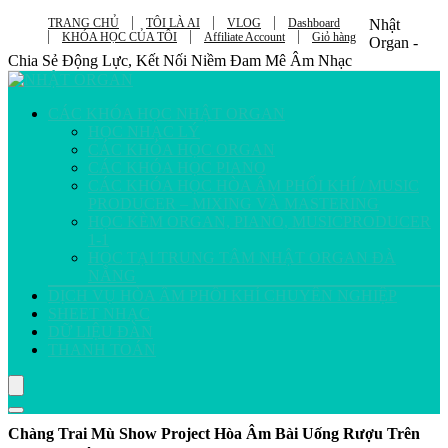
TRANG CHỦ
TÔI LÀ AI
VLOG
Dashboard
Nhật
KHÓA HỌC CỦA TÔI
Affiliate Account
Giỏ hàng
Organ -
Chia Sẻ Động Lực, Kết Nối Niềm Đam Mê Âm Nhạc
CÁC KHÓA HỌC NHẬT ORGAN
HỌC NHẠC LÝ
CÁC KHÓA HỌC ORGAN
CÁC KHÓA HỌC PIANO
CÁC KHÓA HỌC HÒA ÂM PHỐI KHÍ / MUSIC
PRODUCER – MIXING VÀ MASTERING
HỌC KÈM ORGAN, PIANO, MUSICPRODUCER
1-1
HỌC TẠI TRUNG TÂM NHẬT ORGAN ĐÀ
NẴNG
DỊCH VỤ HÒA ÂM PHỐI KHÍ CHUYÊN NGHIỆP
SHEET NHẠC
DỮ LIỆU ĐÀN
THANH TOÁN
Chàng Trai Mù Show Project Hòa Âm Bài Uống Rượu Trên