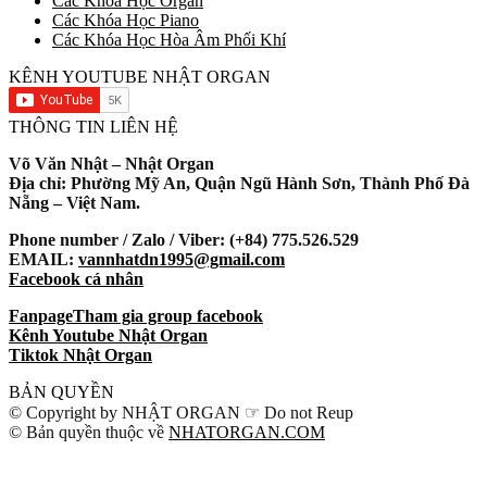
Các Khóa Học Organ
Các Khóa Học Piano
Các Khóa Học Hòa Âm Phối Khí
KÊNH YOUTUBE NHẬT ORGAN
THÔNG TIN LIÊN HỆ
Võ Văn Nhật – Nhật Organ
Địa chỉ: Phường Mỹ An, Quận Ngũ Hành Sơn, Thành Phố Đà
Nẵng – Việt Nam.
Phone number / Zalo / Viber: (+84) 775.526.529
EMAIL:
vannhatdn1995@gmail.com
Facebook cá nhân
Fanpage
Tham gia group facebook
Kênh Youtube Nhật Organ
Tiktok Nhật Organ
BẢN QUYỀN
© Copyright by NHẬT ORGAN ☞ Do not Reup
© Bản quyền thuộc về
NHATORGAN.COM