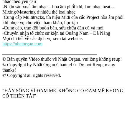
nhạc theo yêu cầu
-Nhận sản xuất âm nhạc – hòa âm phối khí, làm nhạc beat –
Mixing/Mastering ở nhiều thể loại nhạc
-Cung cấp Multitracks, tín hiệu Midi của các Project hòa âm phối
khí phục vụ cho việc tham khảo, học tập
-Cung cấp, trao đổi buôn bán, sửa chữa đàn cũ và mới
-Chuyên nhận tổ chức sự kiện tại Quảng Nam – Đà Nẵng
Mọi chi tiết về các dịch vụ xem tại website:
https://nhatorgan.com
————————————————————
© Bản quyền Video thuộc về Nhật Organ, vui lòng không reup!
© Copyright by Nhật Organ Channel ☞ Do not Reup, many
thanks!
© Copyright all rights reserved.
————————————————————
“HÃY SỐNG VÌ ĐAM MÊ. KHÔNG CÓ ĐAM MÊ KHÔNG
CÓ THIÊN TÀI”