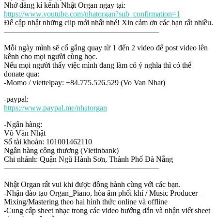
Nhớ đăng kí kênh Nhật Organ ngay tại:
https://www.youtube.com/nhatorgan?sub_confirmation=1
Để cập nhật những clip mới nhất nhé! Xin cảm ơn các bạn rất nhiều.
————————————————————
Mỗi ngày mình sẽ cố gắng quay từ 1 đến 2 video để post video lên
kênh cho mọi người cùng học.
Nếu mọi người thấy việc mình đang làm có ý nghĩa thì có thể
donate qua:
-Momo / viettelpay: +84.775.526.529 (Vo Van Nhat)
-paypal:
https://www.paypal.me/nhatorgan
-Ngân hàng:
Võ Văn Nhật
Số tài khoản: 101001462110
Ngân hàng công thương (Vietinbank)
Chi nhánh: Quận Ngũ Hành Sơn, Thành Phố Đà Nẵng
————————————————————
Nhật Organ rất vui khi được đồng hành cùng với các bạn.
-Nhận đào tạo Organ_Piano, hòa âm phối khí / Music Producer –
Mixing/Mastering theo hai hình thức online và offline
-Cung cấp sheet nhạc trong các video hướng dẫn và nhận viết sheet