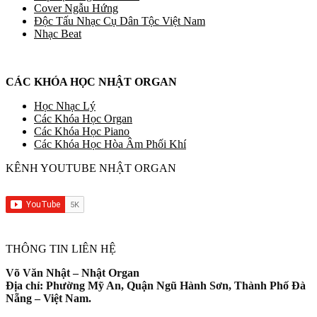
Cover Ngẫu Hứng
Độc Tấu Nhạc Cụ Dân Tộc Việt Nam
Nhạc Beat
CÁC KHÓA HỌC NHẬT ORGAN
Học Nhạc Lý
Các Khóa Học Organ
Các Khóa Học Piano
Các Khóa Học Hòa Âm Phối Khí
KÊNH YOUTUBE NHẬT ORGAN
THÔNG TIN LIÊN HỆ
Võ Văn Nhật – Nhật Organ
Địa chỉ: Phường Mỹ An, Quận Ngũ Hành Sơn, Thành Phố Đà
Nẵng – Việt Nam.