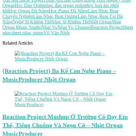
Organ
Hoc Dan Online
học đàn organ online
học hoà âm phối
khí
Học Organ Đà Nẵng
Học Piano Đà Nẵng
Làm Nhạc Beat
Chuyên Nghiệp
Làm Nhạc Beat Online
Làm Nhạc Beat Tại Đà
Nẵng
Nghệ Sĩ Khiếm Thị
Nhạc Sĩ Khiếm Thị
Nhật Organ
Nhat
Organ Music Studio
Nhat Vo
Nhat Vo Channel
Reaction Project
Sheet
nhạc
sheet nhạc piano
Võ Văn Nhật
Related Articles
(Reaction Project) Ba Kể Con Nghe Piano –
MusicProducer Nhật Organ
Reaction Project Mashup Ở Trường Cô Dạy Em
Thế, Tiếng Chuông Và Ngọn Cờ – Nhật Organ
MusicProducer