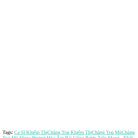
Tags:
Ca Sĩ Khiếm Thị
Chàng Trai Khiếm Thị
Chàng Trai Mù
Chàng
Trai Mù Show Project Hòa Âm Bài Uống Rượu Trên Mạng - Nhật