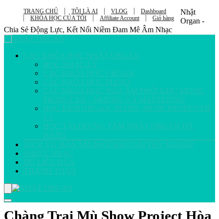
TRANG CHỦ
TÔI LÀ AI
VLOG
Dashboard
Nhật
KHÓA HỌC CỦA TÔI
Affiliate Account
Giỏ hàng
Organ -
Chia Sẻ Động Lực, Kết Nối Niềm Đam Mê Âm Nhạc
CÁC KHÓA HỌC NHẬT ORGAN
HỌC NHẠC LÝ
CÁC KHÓA HỌC ORGAN
CÁC KHÓA HỌC PIANO
CÁC KHÓA HỌC HÒA ÂM PHỐI KHÍ / MUSIC
PRODUCER – MIXING VÀ MASTERING
HỌC KÈM ORGAN, PIANO, MUSICPRODUCER
1-1
HỌC TẠI TRUNG TÂM NHẬT ORGAN ĐÀ
NẴNG
DỊCH VỤ HÒA ÂM PHỐI KHÍ CHUYÊN NGHIỆP
SHEET NHẠC
DỮ LIỆU ĐÀN
THANH TOÁN
Chàng Trai Mù Show Project Hòa