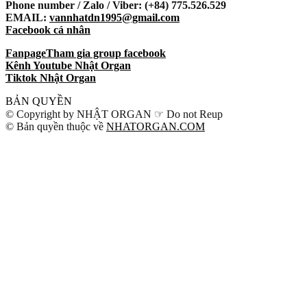
Phone number / Zalo / Viber: (+84) 775.526.529
EMAIL:
vannhatdn1995@gmail.com
Facebook cá nhân
Fanpage
Tham gia group facebook
Kênh Youtube Nhật Organ
Tiktok Nhật Organ
BẢN QUYỀN
© Copyright by NHẬT ORGAN ☞ Do not Reup
© Bản quyền thuộc về
NHATORGAN.COM