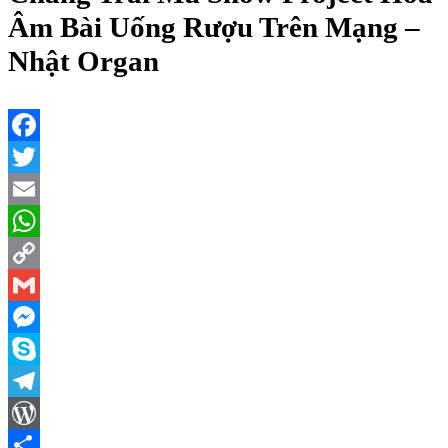
Âm Bài Uống Rượu Trên Mạng –
Nhật Organ
Facebook
Twitter
Email
WhatsApp
Copy
Link
Gmail
Messenger
Skype
Telegram
WordPress