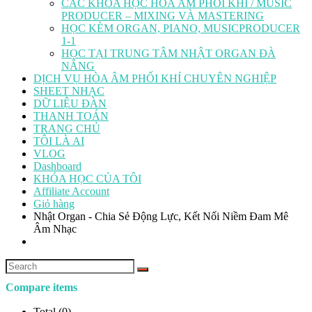
CÁC KHÓA HỌC HÒA ÂM PHỐI KHÍ / MUSIC
PRODUCER – MIXING VÀ MASTERING
HỌC KÈM ORGAN, PIANO, MUSICPRODUCER
1-1
HỌC TẠI TRUNG TÂM NHẬT ORGAN ĐÀ
NẴNG
DỊCH VỤ HÒA ÂM PHỐI KHÍ CHUYÊN NGHIỆP
SHEET NHẠC
DỮ LIỆU ĐÀN
THANH TOÁN
TRANG CHỦ
TÔI LÀ AI
VLOG
Dashboard
KHÓA HỌC CỦA TÔI
Affiliate Account
Giỏ hàng
Nhật Organ - Chia Sẻ Động Lực, Kết Nối Niềm Đam Mê
Âm Nhạc
Compare items
Total (
0
)