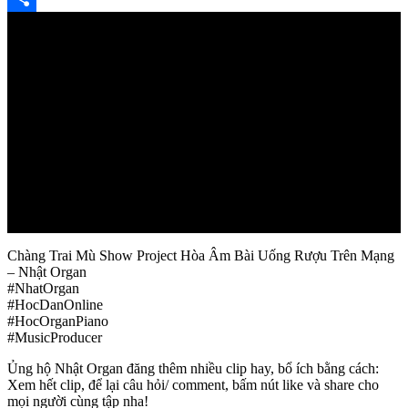
Share
Chàng Trai Mù Show Project Hòa Âm Bài Uống Rượu Trên Mạng
– Nhật Organ
#NhatOrgan
#HocDanOnline
#HocOrganPiano
#MusicProducer
Ủng hộ Nhật Organ đăng thêm nhiều clip hay, bổ ích bằng cách:
Xem hết clip, để lại câu hỏi/ comment, bấm nút like và share cho
mọi người cùng tập nha!