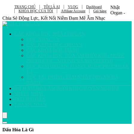
TRANG CHỦ
TÔI LÀ AI
VLOG
Dashboard
Nhật
KHÓA HỌC CỦA TÔI
Affiliate Account
Giỏ hàng
Organ -
Chia Sẻ Động Lực, Kết Nối Niềm Đam Mê Âm Nhạc
CÁC KHÓA HỌC NHẬT ORGAN
HỌC NHẠC LÝ
CÁC KHÓA HỌC ORGAN
CÁC KHÓA HỌC PIANO
CÁC KHÓA HỌC HÒA ÂM PHỐI KHÍ / MUSIC
PRODUCER – MIXING VÀ MASTERING
HỌC KÈM ORGAN, PIANO, MUSICPRODUCER
1-1
HỌC TẠI TRUNG TÂM NHẬT ORGAN ĐÀ
NẴNG
DỊCH VỤ HÒA ÂM PHỐI KHÍ CHUYÊN NGHIỆP
SHEET NHẠC
DỮ LIỆU ĐÀN
THANH TOÁN
Dấu Hóa Là Gì