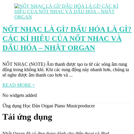
NỐT NHẠC LÀ GÌ? DẤU HÓA LÀ GÌ?
CÁC KÍ HIỆU CỦA NỐT NHẠC VÀ
DẤU HÓA – NHẬT ORGAN
NỐT NHẠC (NOTE) Âm thanh được tạo ra từ các sóng âm rung
động trong không khí. Khi các rung động này nhanh hơn, chúng ta
sẽ nghe được âm thanh cao hơn và ...
READ MORE +
No widgets added
Ứng dụng Học Đàn Organ Piano Musicproducer
Tải ứng dụng
Nhật Organ đã có ứng dụng dành cho điện thoại và iPad.