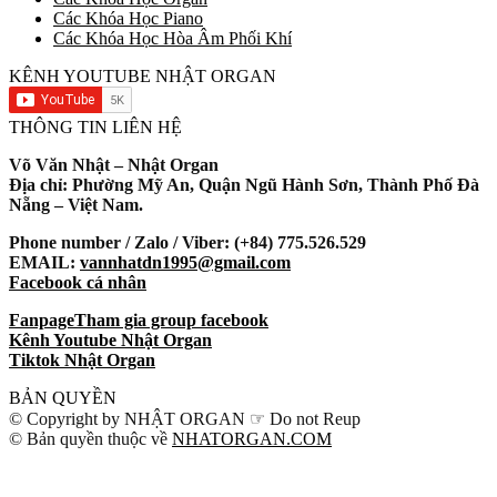
Các Khóa Học Piano
Các Khóa Học Hòa Âm Phối Khí
KÊNH YOUTUBE NHẬT ORGAN
THÔNG TIN LIÊN HỆ
Võ Văn Nhật – Nhật Organ
Địa chỉ: Phường Mỹ An, Quận Ngũ Hành Sơn, Thành Phố Đà
Nẵng – Việt Nam.
Phone number / Zalo / Viber: (+84) 775.526.529
EMAIL:
vannhatdn1995@gmail.com
Facebook cá nhân
Fanpage
Tham gia group facebook
Kênh Youtube Nhật Organ
Tiktok Nhật Organ
BẢN QUYỀN
© Copyright by NHẬT ORGAN ☞ Do not Reup
© Bản quyền thuộc về
NHATORGAN.COM