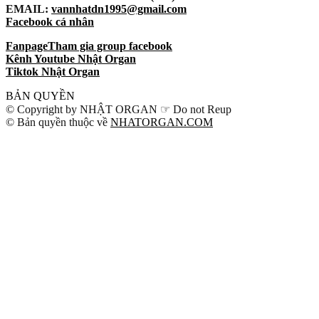
EMAIL:
vannhatdn1995@gmail.com
Facebook cá nhân
Fanpage
Tham gia group facebook
Kênh Youtube Nhật Organ
Tiktok Nhật Organ
BẢN QUYỀN
© Copyright by NHẬT ORGAN ☞ Do not Reup
© Bản quyền thuộc về
NHATORGAN.COM