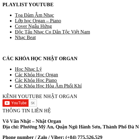
PLAYLIST YOUTUBE
Tọa Đàm Âm Nhạc
Lớp học Organ – Piano
Cover Ngẫu Hứng
Độc Tấu Nhạc Cụ Dân Tộc Việt Nam
Nhạc Beat
CÁC KHÓA HỌC NHẬT ORGAN
Học Nhạc Lý
Các Khóa Học Organ
Các Khóa Học Piano
Các Khóa Học Hòa Âm Phối Khí
KÊNH YOUTUBE NHẬT ORGAN
THÔNG TIN LIÊN HỆ
Võ Văn Nhật – Nhật Organ
Địa chỉ: Phường Mỹ An, Quận Ngũ Hành Sơn, Thành Phố Đà N
Phone number / Zalo / Viber: (+84) 775.526.529