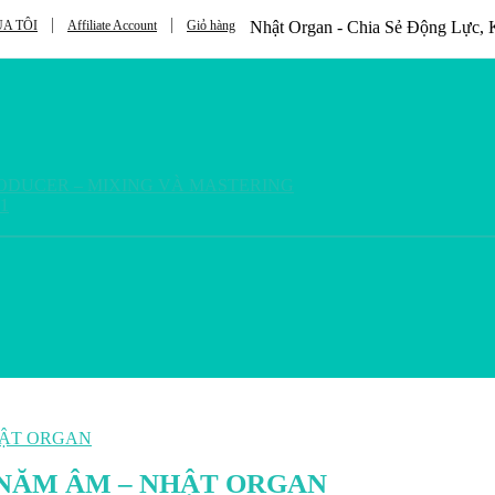
A TÔI
Affiliate Account
Giỏ hàng
Nhật Organ - Chia Sẻ Động Lực
RODUCER – MIXING VÀ MASTERING
1
NĂM ÂM – NHẬT ORGAN