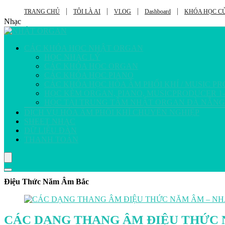
TRANG CHỦ
TÔI LÀ AI
VLOG
Dashboard
KHÓA HỌC CỦ
Nhạc
CÁC KHÓA HỌC NHẬT ORGAN
HỌC NHẠC LÝ
CÁC KHÓA HỌC ORGAN
CÁC KHÓA HỌC PIANO
CÁC KHÓA HỌC HÒA ÂM PHỐI KHÍ / MUSIC P
HỌC KÈM ORGAN, PIANO, MUSICPRODUCER 1-
HỌC TẠI TRUNG TÂM NHẬT ORGAN ĐÀ NẴNG
DỊCH VỤ HÒA ÂM PHỐI KHÍ CHUYÊN NGHIỆP
SHEET NHẠC
DỮ LIỆU ĐÀN
THANH TOÁN
Điệu Thức Năm Âm Bắc
CÁC DẠNG THANG ÂM ĐIỆU THỨC 