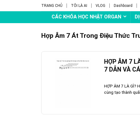
TRANG CHỦ
TÔI LÀ AI
VLOG
Dashboard
CÁC KHÓA HỌC NHẬT ORGAN
D
Hợp Âm 7 Át Trong Điệu Thức Tr
HỢP ÂM 7 LÀ
7 DẪN VÀ C
HỢP ÂM 7 LÀ GÌ? Hợ
cùng tạo thành quã