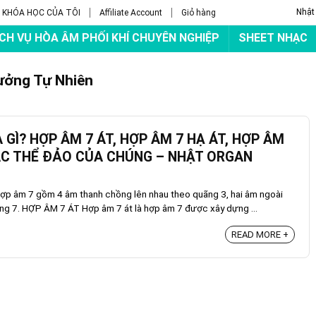
Nhật
KHÓA HỌC CỦA TÔI
Affiliate Account
Giỏ hàng
ỊCH VỤ HÒA ÂM PHỐI KHÍ CHUYÊN NGHIỆP
SHEET NHẠC
ưởng Tự Nhiên
 GÌ? HỢP ÂM 7 ÁT, HỢP ÂM 7 HẠ ÁT, HỢP ÂM
ÁC THỂ ĐẢO CỦA CHÚNG – NHẬT ORGAN
p âm 7 gồm 4 âm thanh chồng lên nhau theo quãng 3, hai âm ngoài
ng 7. HỢP ÂM 7 ÁT Hợp âm 7 át là hợp âm 7 được xây dựng ...
READ MORE +