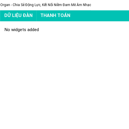
 Organ - Chia Sẻ Động Lực, Kết Nối Niềm Đam Mê Âm Nhạc
DỮ LIỆU ĐÀN
THANH TOÁN
No widgets added