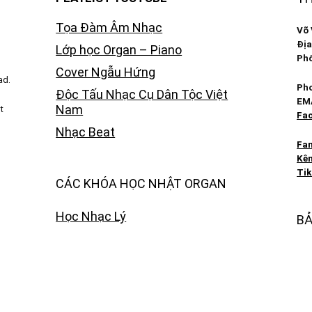
Tọa Đàm Âm Nhạc
Võ 
Địa
Lớp học Organ – Piano
Phố
Cover Ngẫu Hứng
ad.
Pho
Độc Tấu Nhạc Cụ Dân Tộc Việt
EM
Nam
t
Fac
Nhạc Beat
Fa
Kên
Tik
CÁC KHÓA HỌC NHẬT ORGAN
Học Nhạc Lý
BẢ
Các Khóa Học Organ
© C
Các Khóa Học Piano
© B
Các Khóa Học Hòa Âm Phối Khí