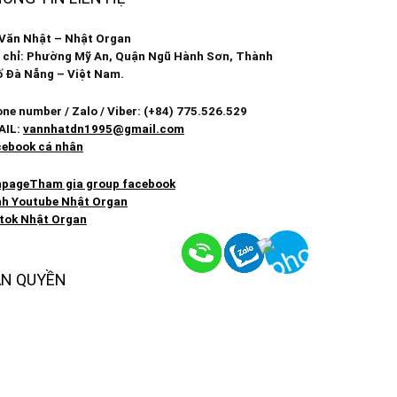
Văn Nhật – Nhật Organ
 chỉ: Phường Mỹ An, Quận Ngũ Hành Sơn, Thành
 Đà Nẵng – Việt Nam.
ne number / Zalo / Viber: (+84) 775.526.529
AIL:
vannhatdn1995@gmail.com
ebook cá nhân
npage
Tham gia group facebook
h Youtube Nhật Organ
tok Nhật Organ
N QUYỀN
opyright by NHẬT ORGAN ☞ Do not Reup
ản quyền thuộc về
NHATORGAN.COM