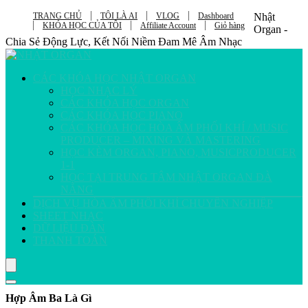
TRANG CHỦ
TÔI LÀ AI
VLOG
Dashboard
Nhật
KHÓA HỌC CỦA TÔI
Affiliate Account
Giỏ hàng
Organ -
Chia Sẻ Động Lực, Kết Nối Niềm Đam Mê Âm Nhạc
CÁC KHÓA HỌC NHẬT ORGAN
HỌC NHẠC LÝ
CÁC KHÓA HỌC ORGAN
CÁC KHÓA HỌC PIANO
CÁC KHÓA HỌC HÒA ÂM PHỐI KHÍ / MUSIC
PRODUCER – MIXING VÀ MASTERING
HỌC KÈM ORGAN, PIANO, MUSICPRODUCER
1-1
HỌC TẠI TRUNG TÂM NHẬT ORGAN ĐÀ
NẴNG
DỊCH VỤ HÒA ÂM PHỐI KHÍ CHUYÊN NGHIỆP
SHEET NHẠC
DỮ LIỆU ĐÀN
THANH TOÁN
Hợp Âm Ba Là Gì