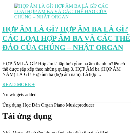
HỢP ÂM LÀ GÌ? HỢP ÂM BA LÀ GÌ?
CÁC LOẠI HỢP ÂM BA VÀ CÁC THỂ
ĐẢO CỦA CHÚNG – NHẬT ORGAN
HỢP ÂM LÀ GÌ? Hợp âm là tập hợp gồm ba âm thanh trở lên có
thể được sắp xếp theo những quãng 3. HỢP ÂM ba (HỢP ÂM
NĂM) LÀ GÌ? Hợp âm ba (hợp âm năm): Là hợp ...
READ MORE +
No widgets added
Ứng dụng Học Đàn Organ Piano Musicproducer
Tải ứng dụng
Nhật Organ đã có ứng dụng dành cho điện thoại và iPad.