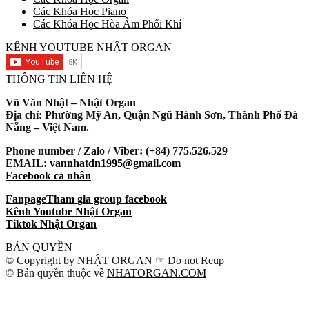
Các Khóa Học Piano
Các Khóa Học Hòa Âm Phối Khí
KÊNH YOUTUBE NHẬT ORGAN
THÔNG TIN LIÊN HỆ
Võ Văn Nhật – Nhật Organ
Địa chỉ: Phường Mỹ An, Quận Ngũ Hành Sơn, Thành Phố Đà
Nẵng – Việt Nam.
Phone number / Zalo / Viber: (+84) 775.526.529
EMAIL:
vannhatdn1995@gmail.com
Facebook cá nhân
Fanpage
Tham gia group facebook
Kênh Youtube Nhật Organ
Tiktok Nhật Organ
BẢN QUYỀN
© Copyright by NHẬT ORGAN ☞ Do not Reup
© Bản quyền thuộc về
NHATORGAN.COM