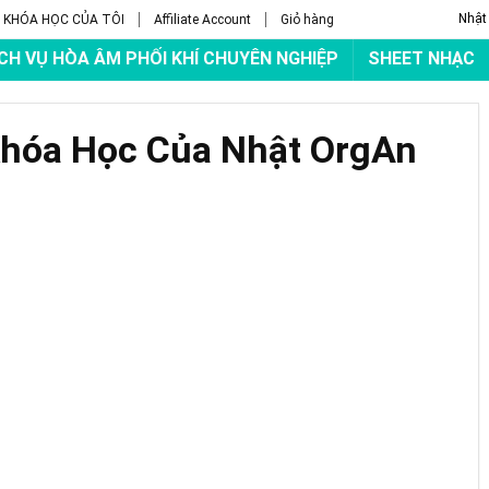
Nhật
KHÓA HỌC CỦA TÔI
Affiliate Account
Giỏ hàng
CH VỤ HÒA ÂM PHỐI KHÍ CHUYÊN NGHIỆP
SHEET NHẠC
Khóa Học Của Nhật OrgAn