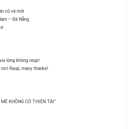
àn cũ và mới
 Nam – Đà Nẵng
te:
vui lòng không reup!
 not Reup, many thanks!
 MÊ KHÔNG CÓ THIÊN TÀI”