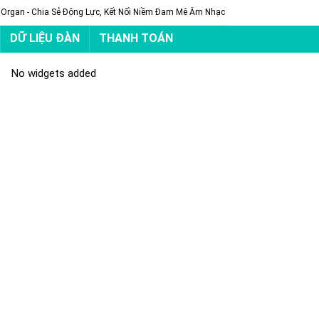
 Organ - Chia Sẻ Động Lực, Kết Nối Niềm Đam Mê Âm Nhạc
DỮ LIỆU ĐÀN
THANH TOÁN
No widgets added