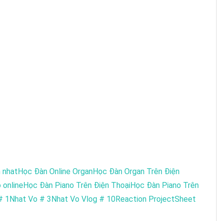
 nhat
Học Đàn Online Organ
Học Đàn Organ Trên Điện
 online
Học Đàn Piano Trên Điện Thoại
Học Đàn Piano Trên
# 1
Nhat Vo # 3
Nhat Vo Vlog # 10
Reaction Project
Sheet