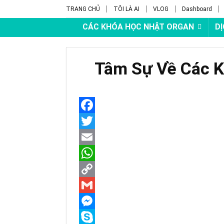
TRANG CHỦ
TÔI LÀ AI
VLOG
Dashboard
CÁC KHÓA HỌC NHẬT ORGAN
DỊ
Tâm Sự Về Các 
F
a
T
c
w
E
e
i
m
W
b
t
a
h
C
o
t
i
a
o
G
o
e
l
t
p
m
M