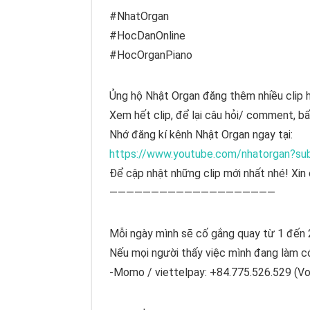
#NhatOrgan
#HocDanOnline
#HocOrganPiano
Ủng hộ Nhật Organ đăng thêm nhiều clip h
Xem hết clip, để lại câu hỏi/ comment, bấ
Nhớ đăng kí kênh Nhật Organ ngay tại:
https://www.youtube.com/nhatorgan?su
Để cập nhật những clip mới nhất nhé! Xin 
————————————————————
Mỗi ngày mình sẽ cố gắng quay từ 1 đến 
Nếu mọi người thấy việc mình đang làm có
-Momo / viettelpay: +84.775.526.529 (Vo