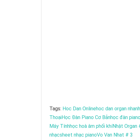
Tags:
Hoc Dan Online
hoc dan organ nhanh
Thoại
Học Đàn Piano Cơ Bản
học đàn piano
Máy Tính
học hoà âm phối khí
Nhật Organ 
nhạc
sheet nhạc piano
Vo Van Nhat # 3