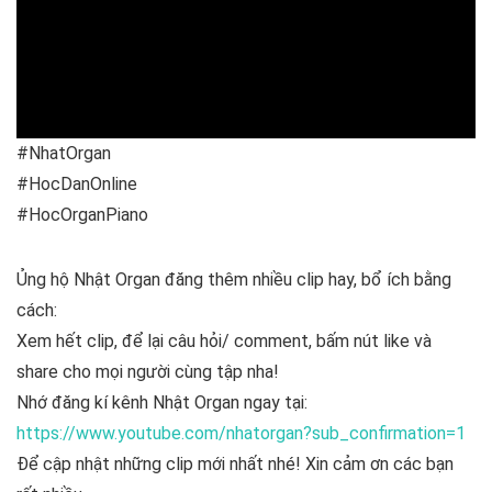
k
p
#NhatOrgan
#HocDanOnline
#HocOrganPiano
Ủng hộ Nhật Organ đăng thêm nhiều clip hay, bổ ích bằng
cách:
Xem hết clip, để lại câu hỏi/ comment, bấm nút like và
share cho mọi người cùng tập nha!
Nhớ đăng kí kênh Nhật Organ ngay tại:
https://www.youtube.com/nhatorgan?sub_confirmation=1
Để cập nhật những clip mới nhất nhé! Xin cảm ơn các bạn