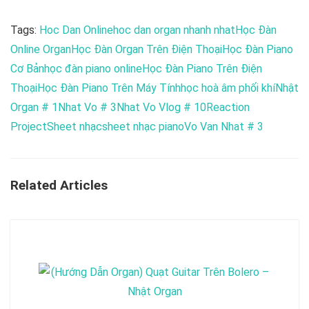
Tags:
Hoc Dan Online
hoc dan organ nhanh nhat
Học Đàn
Online Organ
Học Đàn Organ Trên Điện Thoại
Học Đàn Piano
Cơ Bản
học đàn piano online
Học Đàn Piano Trên Điện
Thoại
Học Đàn Piano Trên Máy Tính
học hoà âm phối khí
Nhật
Organ # 1
Nhat Vo # 3
Nhat Vo Vlog # 10
Reaction
Project
Sheet nhạc
sheet nhạc piano
Vo Van Nhat # 3
Related Articles