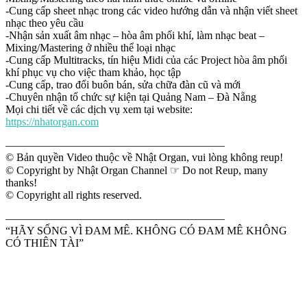
-Cung cấp sheet nhạc trong các video hướng dẫn và nhận viết sheet
nhạc theo yêu cầu
-Nhận sản xuất âm nhạc – hòa âm phối khí, làm nhạc beat –
Mixing/Mastering ở nhiều thể loại nhạc
-Cung cấp Multitracks, tín hiệu Midi của các Project hòa âm phối
khí phục vụ cho việc tham khảo, học tập
-Cung cấp, trao đổi buôn bán, sửa chữa đàn cũ và mới
-Chuyên nhận tổ chức sự kiện tại Quảng Nam – Đà Nẵng
Mọi chi tiết về các dịch vụ xem tại website:
https://nhatorgan.com
————————————————————
© Bản quyền Video thuộc về Nhật Organ, vui lòng không reup!
© Copyright by Nhật Organ Channel ☞ Do not Reup, many
thanks!
© Copyright all rights reserved.
————————————————————
“HÃY SỐNG VÌ ĐAM MÊ. KHÔNG CÓ ĐAM MÊ KHÔNG
CÓ THIÊN TÀI”