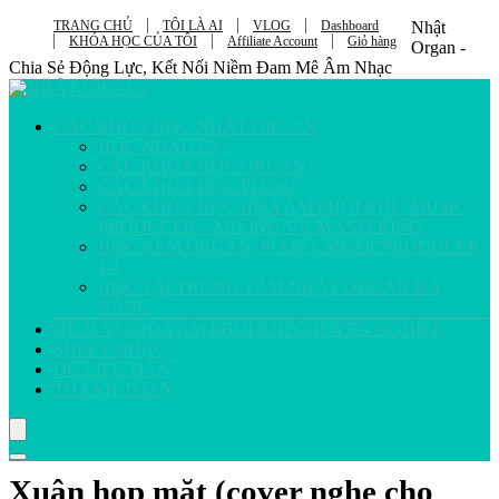
TRANG CHỦ
TÔI LÀ AI
VLOG
Dashboard
Nhật
KHÓA HỌC CỦA TÔI
Affiliate Account
Giỏ hàng
Organ -
Chia Sẻ Động Lực, Kết Nối Niềm Đam Mê Âm Nhạc
CÁC KHÓA HỌC NHẬT ORGAN
HỌC NHẠC LÝ
CÁC KHÓA HỌC ORGAN
CÁC KHÓA HỌC PIANO
CÁC KHÓA HỌC HÒA ÂM PHỐI KHÍ / MUSIC
PRODUCER – MIXING VÀ MASTERING
HỌC KÈM ORGAN, PIANO, MUSICPRODUCER
1-1
HỌC TẠI TRUNG TÂM NHẬT ORGAN ĐÀ
NẴNG
DỊCH VỤ HÒA ÂM PHỐI KHÍ CHUYÊN NGHIỆP
SHEET NHẠC
DỮ LIỆU ĐÀN
THANH TOÁN
Xuân họp mặt (cover nghe cho