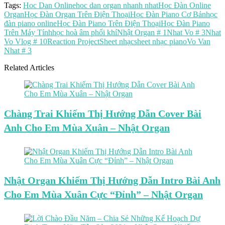
Tags:
Hoc Dan Online
hoc dan organ nhanh nhat
Học Đàn Online
Organ
Học Đàn Organ Trên Điện Thoại
Học Đàn Piano Cơ Bản
học
đàn piano online
Học Đàn Piano Trên Điện Thoại
Học Đàn Piano
Trên Máy Tính
học hoà âm phối khí
Nhật Organ # 1
Nhat Vo # 3
Nhat
Vo Vlog # 10
Reaction Project
Sheet nhạc
sheet nhạc piano
Vo Van
Nhat # 3
Related Articles
Chàng Trai Khiếm Thị Hướng Dẫn Cover Bài
Anh Cho Em Mùa Xuân – Nhật Organ
Nhật Organ Khiếm Thị Hướng Dẫn Intro Bài Anh
Cho Em Mùa Xuân Cực “Đỉnh” – Nhật Organ