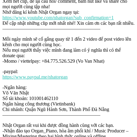
Xem hết clip, để lại câu hỏi/ comment, bấm nút like và share cho
mọi người cùng tập nha!
Nhớ đăng kí kênh Nhật Organ ngay tại:
https://www.youtube.com/nhatorgan?sub_confirmation=1
Để cập nhật những clip mới nhất nhé! Xin cảm ơn các bạn rất nhiều.
————————————————————
Mỗi ngày mình sẽ cố gắng quay từ 1 đến 2 video để post video lên
kênh cho mọi người cùng học.
Nếu mọi người thấy việc mình đang làm có ý nghĩa thì có thể
donate qua:
-Momo / viettelpay: +84.775.526.529 (Vo Van Nhat)
-paypal:
https://www.paypal.me/nhatorgan
-Ngân hàng:
Võ Văn Nhật
Số tài khoản: 101001462110
Ngân hàng công thương (Vietinbank)
Chi nhánh: Quận Ngũ Hành Sơn, Thành Phố Đà Nẵng
————————————————————
Nhật Organ rất vui khi được đồng hành cùng với các bạn.
-Nhận đào tạo Organ_Piano, hòa âm phối khí / Music Producer –
Mixing/Mastering theo hai hình thức online và offline