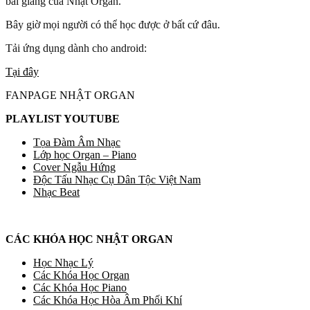
bài giảng của Nhật Organ.
Bây giờ mọi người có thể học được ở bất cứ đâu.
Tải ứng dụng dành cho android:
Tại đây
FANPAGE NHẬT ORGAN
PLAYLIST YOUTUBE
Tọa Đàm Âm Nhạc
Lớp học Organ – Piano
Cover Ngẫu Hứng
Độc Tấu Nhạc Cụ Dân Tộc Việt Nam
Nhạc Beat
CÁC KHÓA HỌC NHẬT ORGAN
Học Nhạc Lý
Các Khóa Học Organ
Các Khóa Học Piano
Các Khóa Học Hòa Âm Phối Khí