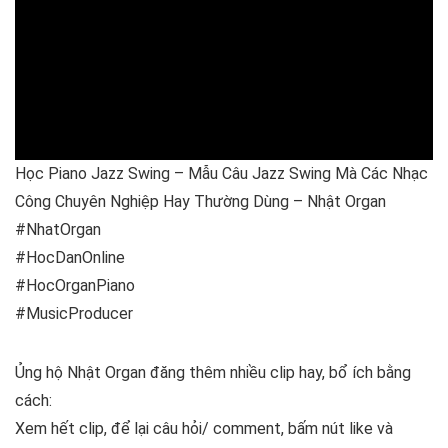
o
p
k
er
m
s
k
p
Học Piano Jazz Swing – Mẫu Câu Jazz Swing Mà Các Nhạc
Công Chuyên Nghiệp Hay Thường Dùng – Nhật Organ
#NhatOrgan
#HocDanOnline
#HocOrganPiano
#MusicProducer
Ủng hộ Nhật Organ đăng thêm nhiều clip hay, bổ ích bằng
cách:
Xem hết clip, để lại câu hỏi/ comment, bấm nút like và